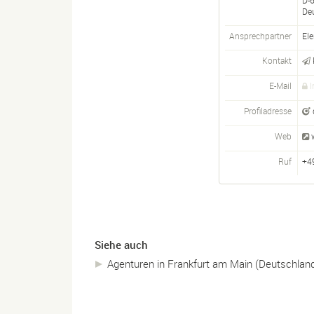
D-
De
Ansprechpartner
El
Kontakt
E-Mail
I
Profiladresse
Web
Ruf
+4
Siehe auch
Agenturen in Frankfurt am Main (Deutschlan