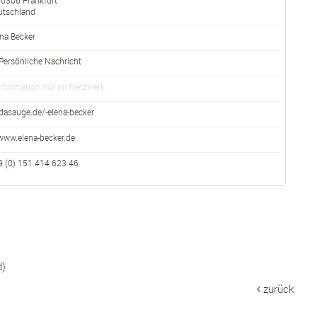
60306
Frankfurt
utschland
ena
Becker
Persönliche Nachricht
nformation nur im Netzwerk
dasauge.de/-elena-becker
www.elena-becker.de
9 (0) 151 414 623 46
d)
zurück