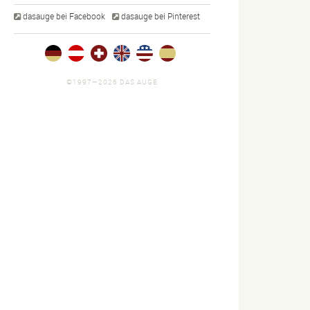
dasauge bei Facebook
dasauge bei Pinterest
ommerce
lder
©1997—2026 DAS AUGE