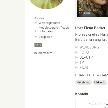
Commercial
13 Bilder
Branchen
Werbeagenturen
Über Elena Becker
Modefotografen/
People-
Fotografen
Professionelles Hairs
Visagisten
Berufserfahrung für:
11
WERBEUNG
FOTO
Impressum
BEAUTY
TV
FILM
FRANKFURT // HAM
Hairstyling
Make-Up
Kontakt
Anschrift
Ele