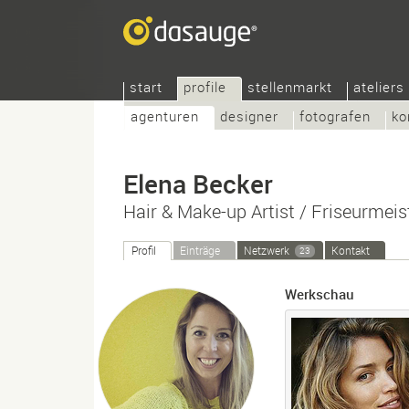
start
profile
stellenmarkt
ateliers
agenturen
designer
fotografen
ko
Elena Becker
Hair & Make-up Artist / Friseurmeis
Profil
Einträge
Netzwerk
Kontakt
23
Werkschau