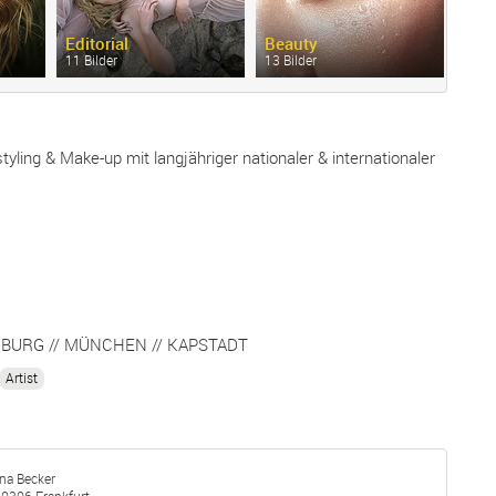
Editorial
Beauty
E-
C
11 Bilder
13 Bilder
11 Bi
tyling & Make-up mit langjähriger nationaler & internationaler
BURG // MÜNCHEN // KAPSTADT
Artist
na Becker