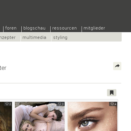
foren
blogschau
ressourcen
mitglieder
nzepter
multimedia
styling
ter
2
3
4