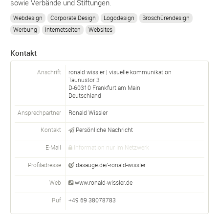
sowie Verbände und Stiftungen.
Webdesign
Corporate Design
Logodesign
Broschürendesign
Werbung
Internetseiten
Websites
Kontakt
Anschrift
ronald wissler | visuelle kommunikation
Taunustor 3
D-
60310
Frankfurt am Main
Deutschland
Ansprechpartner
Ronald Wissler
Kontakt
Persönliche Nachricht
E-Mail
Information nur im Netzwerk
Profiladresse
dasauge.de/-ronald-wissler
Web
www.ronald-wissler.de
Ruf
+49 69 38078783