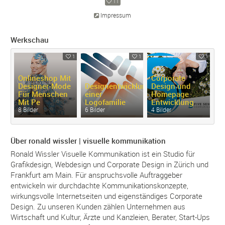
11
Impressum
Werkschau
1
1
1
Onlineshop Mit
Corporate
Designer-
Mode
Designentwicklung
Design und
C
Für Menschen
einer
Homepage
De
Mit Pe
Logofamilie
Entwicklung
G
8 Bilder
6 Bilder
4 Bilder
4 
Über ronald wissler | visuelle kommunikation
Ronald Wissler Visuelle Kommunikation ist ein Studio für
Grafikdesign, Webdesign und Corporate Design in Zürich und
Frankfurt am Main. Für anspruchsvolle Auftraggeber
entwickeln wir durchdachte Kommunikationskonzepte,
wirkungsvolle Internetseiten und eigenständiges Corporate
Design. Zu unseren Kunden zählen Unternehmen aus
Wirtschaft und Kultur, Ärzte und Kanzleien, Berater, Start-Ups