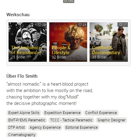
162
Werkschau
25
23
17
The Ambience
People &
Conflict &
of Resistance!
Lifestyle
Documentary
M
25 Bilder
32 Bilder
35 Bilder
26
Über Flo Smith
“almost nomadic” is a heart-blood project
with the ambition to live mostly on the road,
chasing together with my dog“Moidl”
the decisive photographic moment!
Expert Alpine Skills
Expedition Experience
Conflict Experience
EMT-P/EMS Paramedic
TCCC - Tactical Paramedic
Graphic Designer
DTP Artist
Agency Experience
Editorial Experience
Cinematography