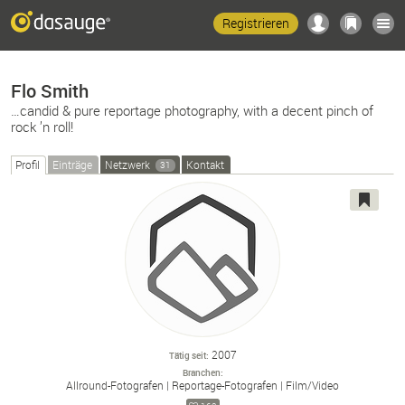
Registrieren
Flo Smith
…candid & pure reportage photography, with a decent pinch of
rock ’n roll!
Profil
Einträge
Netzwerk
Kontakt
31
2007
Tätig seit
Branchen
Allround-
Fotografen
Reportage-
Fotografen
Film/
Video