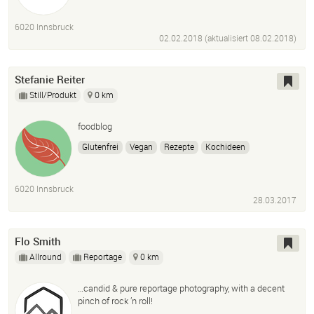
Rope Access
Expedition
Mountaineering
Climbing
Photography
Movie Productions
6020 Innsbruck
Cinematography
Editorial
Post Production
02.02.2018 (aktualisiert
08.02.2018
)
Stefanie Reiter
Still/Produkt
0 km
foodblog
Glutenfrei
Vegan
Rezepte
Kochideen
Foodblog
Inspiration
Rezeptideen
6020 Innsbruck
28.03.2017
Flo Smith
Allround
Reportage
0 km
…candid & pure reportage photography, with a decent
pinch of rock ’n roll!