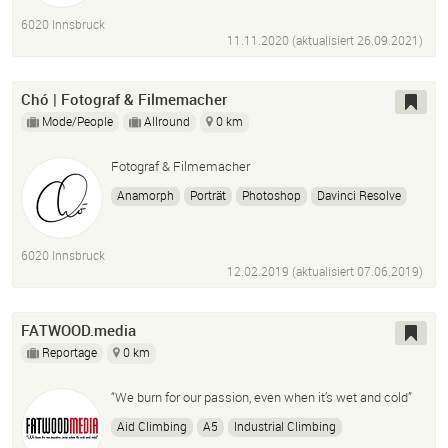
6020 Innsbruck
11.11.2020 (aktualisiert
26.09.2021
)
Chó | Fotograf & Filmemacher
Mode/People
Allround
0 km
Fotograf & Filmemacher
Anamorph
Porträt
Photoshop
Davinci Resolve
Cutter
Color Grading
Lightroom
Anamorphot
Cinematographer
Photographer
Filmemacher
6020 Innsbruck
Filmmaker
Schnitt
Editor
Fashion
Imagefilme
12.02.2019 (aktualisiert
07.06.2019
)
Musik Video
FATWOOD.media
Reportage
0 km
“We burn for our passion, even when it’s wet and cold”
Aid Climbing
A5
Industrial Climbing