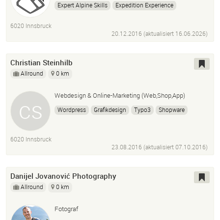
Expert Alpine Skills
Expedition Experience
Conflict Experience
EMT-P/EMS Paramedic
6020 Innsbruck
TCCC - Tactical Paramedic
Graphic Designer
20.12.2016 (aktualisiert
16.06.2026
)
DTP Artist
Agency Experience
Editorial Experience
Cinematography
Christian Steinhilb
Allround
0 km
Webdesign & Online-Marketing (Web,Shop,App)
Wordpress
Grafikdesign
Typo3
Shopware
Sistrix
SEO
SEA
6020 Innsbruck
23.08.2016 (aktualisiert
07.10.2016
)
Danijel Jovanović Photography
Allround
0 km
Fotograf