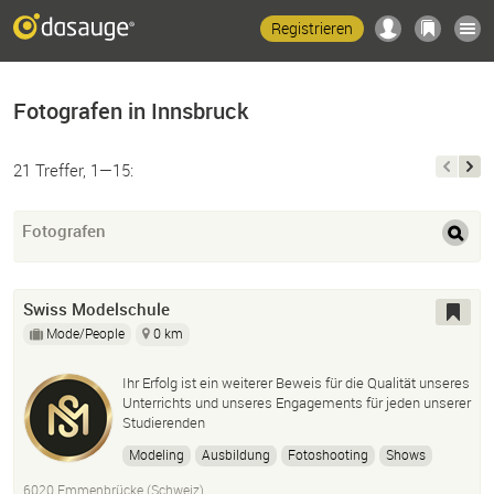
Registrieren
Fotografen in Innsbruck
21 Treffer, 1—15:
Fotografen
Swiss Modelschule
Mode/People
0 km
Ihr Erfolg ist ein weiterer Beweis für die Qualität unseres
Unterrichts und unseres Engagements für jeden unserer
Studierenden
Modeling
Ausbildung
Fotoshooting
Shows
Casting
Catwalk
Posing
Magazin
6020 Emmenbrücke (Schweiz)