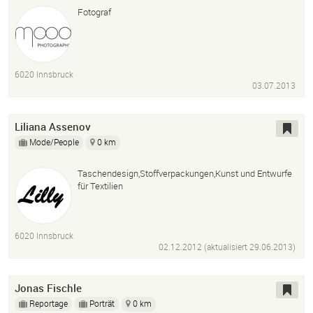
Fotograf
6020 Innsbruck
03.07.2013
Liliana Assenov
Mode/People
0 km
Taschendesign,Stoffverpackungen,Kunst und Entwurfe
für Textilien
6020 Innsbruck
02.12.2012 (aktualisiert
29.06.2013
)
Jonas Fischle
Reportage
Porträt
0 km