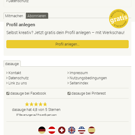
Datenschutz
Mitmachen
Abonnieren
Profil anlegen
Selbst kreativ? Jetzt gratis dein Profil anlegen – mit Werkschau!
Profil anlegen…
dasauge
Kontakt
Impressum
Datenschutz
Nutzungsbedingungen
Link zu uns
Seitenindex
dasauge bei Facebook
dasauge bei Pinterest
Designer,
dasauge
Anonym
dasauge
hat
4,8
von
5
Sternen
Fotografen,
37
Bewertungen auf ProvenExpert.com
Agenturen,
Portfolios
und Jobs.