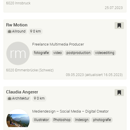
6020 Innsbruck
25.07.2023
Rw Motion
Allround
0 km
Freelance Multimedia Producer
fotografie
video
postproduction
videoediting
videoschnitt
6020 Emmenbrücke (Schweiz)
09.05.2023 (aktualisiert
16.05.2023
)
Claudia Angerer
Architektur
0 km
Mediendesign – Social Media – Digital Creator
Illustrator
Photoshop
Indesign
photografie