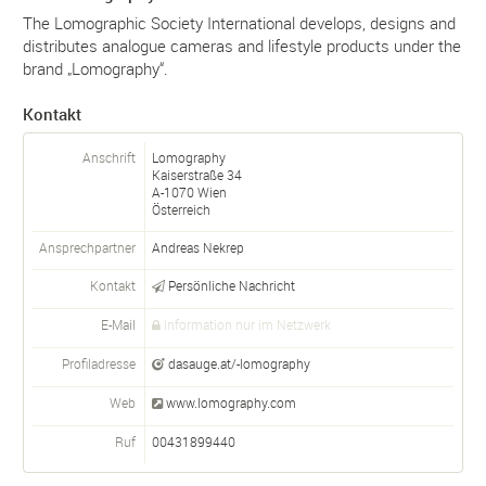
The Lomographic Society International develops, designs and
distributes analogue cameras and lifestyle products under the
brand „Lomography“.
Kontakt
Anschrift
Lomography
Kaiserstraße 34
A-
1070
Wien
Österreich
Ansprechpartner
Andreas Nekrep
Kontakt
Persönliche Nachricht
E-Mail
Information nur im Netzwerk
Profiladresse
dasauge.at/-lomography
Web
www.lomography.com
Ruf
00431899440