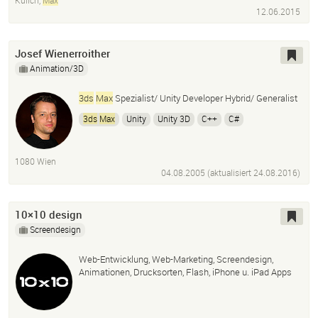
Kulich,
Max
12.06.2015
Illustration
App-Entwicklung
Josef Wienerroither
Animation/3D
3ds
Max
Spezialist/ Unity Developer Hybrid/ Generalist
3ds
Max
Unity
Unity 3D
C++
C#
Visualisierung
Animation
Character
Entwicklung
3D Modelling
Rendering
1080 Wien
04.08.2005 (aktualisiert
24.08.2016
)
10×10 design
Screendesign
Web-Entwicklung, Web-Marketing, Screendesign,
Animationen, Drucksorten, Flash, iPhone u. iPad Apps