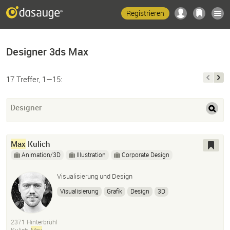
Registrieren
Designer 3ds Max
17 Treffer, 1—15:
Designer
Max
Kulich
Animation/3D
Illustration
Corporate Design
Visualisierung und Design
Visualisierung
Grafik
Design
3D
3D Visualisierung
Architektur Visualisierung
3D Grafik
Corporate Design
Corporate Identity
2371 Hinterbrühl
Branding
Flyer
Logo
Visitenkarte
Zeichnung