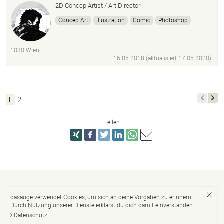
2D Concep Artist / Art Director
Concep Art
Illustration
Comic
Photoshop
3D
Max
Grafik
Design
Skizzen
Zeichnungen
Character Design
Buch Illustration
Wien
1030 Wien
16.05.2018 (aktualisiert
17.05.2020
)
1
2
Teilen
dasauge verwendet Cookies, um sich an deine Vorgaben zu erinnern.
Durch Nutzung unserer Dienste erklärst du dich damit einverstanden.
Datenschutz