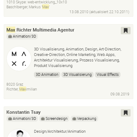
1010 Skype: web-entwicklung_10x10
Baschlberger, Markus ’
Max
’
13.08.2010 (aktualisiert
22.10.2011
)
Max
Richter Multimedia Agentur
Animation/3D
3D Visualisierung, Animation, Design, Art-Direction,
Creative-Direction, Online Marketing, Web Apps,
Architektur Visualisierung, Prozess Visualisierung,
Produkt Visualisierung
3D Animation
3D Visualisierung
Visual Effects
Ilustration
Design
Branding
Naming
8020 Graz
Richter,
Max
imilian
Content Marketing
09.08.2019
Konstantin Tsay
Animation/3D
Screendesign
Verpackung
Design/Architektur/Animation