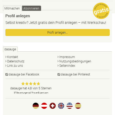
Mitmachen
Abonnieren
Profil anlegen
Selbst kreativ? Jetzt gratis dein Profil anlegen – mit Werkschau!
Profil anlegen…
dasauge
Kontakt
Impressum
Datenschutz
Nutzungsbedingungen
Link zu uns
Seitenindex
dasauge bei Facebook
dasauge bei Pinterest
Designer,
dasauge
Anonym
dasauge
hat
4,8
von
5
Sternen
Fotografen,
37
Bewertungen auf ProvenExpert.com
Agenturen,
Portfolios
und Jobs.