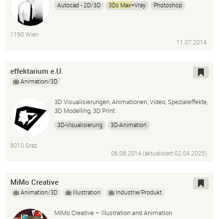
Autocad - 2D/3D
3Ds
Max
+Vray
Photoshop
Coreldraw
After Effect
1190 Wien
11.07.2014
effektarium e.U.
Animation/3D
3D Visualisierungen, Animationen, Video, Spezialeffekte,
3D Modelling, 3D Print
3D-Visualisierung
3D-Animation
Architekturvisualisierung
Produktvisualisierung
8010 Graz
Industrievisualisierung
Anlagenbau
Prototyping
06.08.2014 (aktualisiert
02.04.2025
)
3D-Modelle
Rendering
V-Ray
3ds
Max
CAD
360°-Webtouren
interak
MiMo Creative
Animation/3D
Illustration
Industrie/Produkt
MiMo Creative – Illustration and Animation