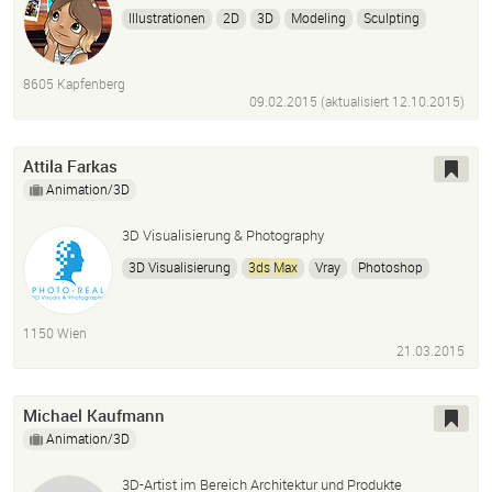
Illustrationen
2D
3D
Modeling
Sculpting
Photoshop
After Effects
3ds
Max
Zbrush
8605 Kapfenberg
09.02.2015 (aktualisiert
12.10.2015
)
Attila Farkas
Animation/3D
3D Visualisierung & Photography
3D Visualisierung
3ds
Max
Vray
Photoshop
Bildbearbeitung
Panoramafotografie
1150 Wien
21.03.2015
Michael Kaufmann
Animation/3D
3D-Artist im Bereich Architektur und Produkte