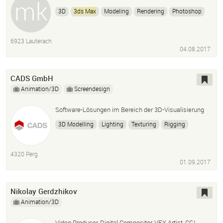
3D
3ds
Max
Modeling
Rendering
Photoshop
Bildbearbeitung
Design
Grafik
6923 Lauterach
04.08.2017
CADS GmbH
Animation/3D
Screendesign
Software-Lösungen im Bereich der 3D-Visualisierung
3D Modelling
Lighting
Texturing
Rigging
Animation
Rendering
3ds
Max
Zbrush
V-Ray
Realflow
4320 Perg
01.09.2017
Nikolay Gerdzhikov
Animation/3D
Video Producer, Digital Compositor, VFX Artist, CGI