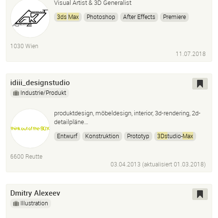
Visual Artist & 3D Generalist
3ds
Max
Photoshop
After Effects
Premiere
Traditional Art
Digital Art
Concept Art
Illustration
1030 Wien
11.07.2018
idiii_designstudio
Industrie/Produkt
produktdesign, möbeldesign, interior, 3d-rendering, 2d-
detailpläne…
Entwurf
Konstruktion
Prototyp
3Ds
tudio-
Max
Inventor
Adobe Ccphotoshop Illustrator Indesign
6600 Reutte
03.04.2013 (aktualisiert
01.03.2018
)
Dmitry Alexeev
Illustration