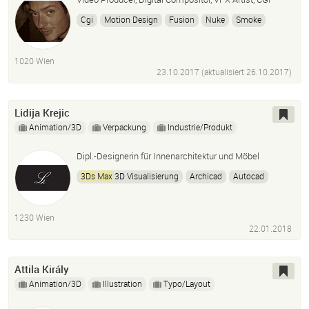
Cgi
Motion Design
Fusion
Nuke
Smoke
Afterfx
3ds
Max
Boujou
Matchmover
Premiere
Cubase
Maya
Lightwave
Photoshop
Da Vinci
1020 Wien
M-Audio
23.10.2017 (aktualisiert
26.10.2017
)
Lidija Krejic
Animation/3D
Verpackung
Industrie/Produkt
Dipl.-Designerin für Innenarchitektur und Möbel
3Ds
Max
3D Visualisierung
Archicad
Autocad
Adobe Paket
Microsoft Office Paket
1230 Wien
22.01.2018
Attila Király
Animation/3D
Illustration
Typo/Layout