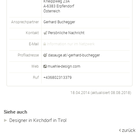
Kneippweg 23A
A-
6383
Erpfendorf
Österreich
Ansprechpartner
Gerhard Buchegger
Kontakt
Persönliche Nachricht
E-Mail
Information nur im Netzwerk
Profiladresse
dasauge.at/-gerhard-buchegger
Web
muehle-design.com
Ruf
+436802313379
18.04.2014 (aktualisiert
08.08.2018
)
Siehe auch
Designer in Kirchdorf in Tirol
zurück