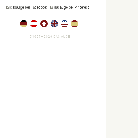
Explosive
dasauge bei Facebook
dasauge bei Pinterest
tlerportrait
Unternehmensfotografie
Teamfotos
der
10 Bilder
5 Bilder
©1997—2026 DAS AUGE