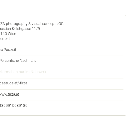
RZA photography & visual concepts OG
bastian Kelchgasse 11/9
1140
Wien
erreich
za Podzeit
Persönliche Nachricht
nformation nur im Netzwerk
dasauge.at/-tirza
www.tirza.at
4369910689186