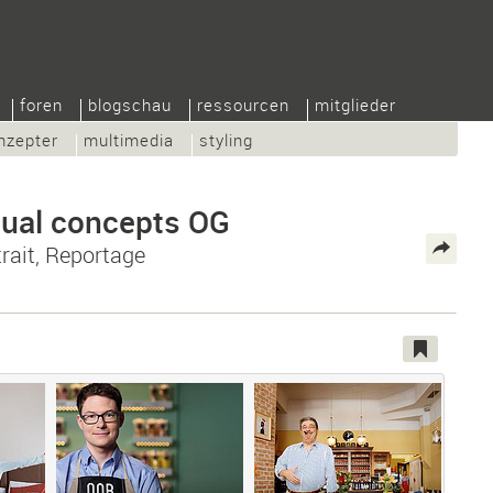
foren
blogschau
ressourcen
mitglieder
nzepter
multimedia
styling
sual concepts OG
rait, Reportage