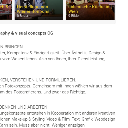
ch &
Herstellung von
Italienische Küche in
Wiener Bonbons
Wien
Küns
6 Bilder
9 Bilder
4 Bil
aphy & visual concepts OG
EN BRINGEN.
er, Kompetenz & Einzigartigkeit. Über Ästhetik, Design &
s vom Wesentlichen. Also von Ihnen, Ihrer Dienstleistung,
CKEN, VERSTEHEN UND FORMULIEREN.
eden Fotokonzepts. Gemeinsam mit Ihnen wählen wir aus dem
um des Fotografierens. Und zwar das Richtige.
 DENKEN UND ARBEITEN.
ngskonzepte entstehen in Kooperation mit anderen kreativen
chen Make-up & Styling, Video & Film, Text, Grafik, Webdesign
ann sein. Muss aber nicht. Weniger anzeigen