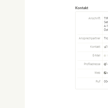
Kontakt
Anschrift
TI
Se
A-
Öst
Ansprechpartner
Tir
Kontakt
E-Mail
I
Profiladresse
Web
Ruf
00