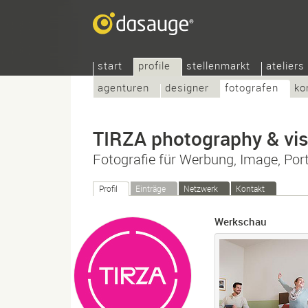
start
profile
stellenmarkt
ateliers
agenturen
designer
fotografen
ko
TIRZA photography & vi
Fotografie für Werbung, Image, Port
Profil
Einträge
Netzwerk
Kontakt
Werkschau