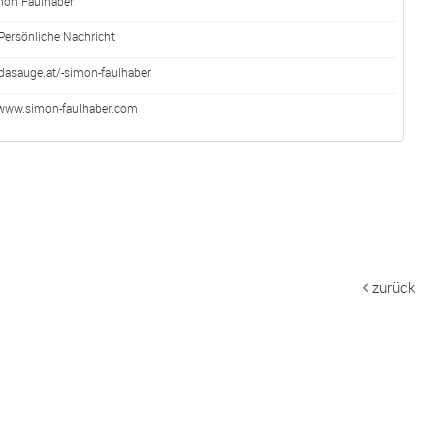
mon Faulhaber
Persönliche Nachricht
dasauge.at/-simon-faulhaber
www.simon-faulhaber.com
zurück