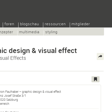
foren
blogschau
ressourcen
mitglieder
nzepter
multimedia
styling
c design & visual effect
sual Effects
on Faulhaber – graphic design & visual effect
nz Josef Straße 3/1
5020
Salzburg
erreich