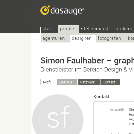
start
profile
stellenmarkt
ateliers
agenturen
designer
fotografen
ko
Simon Faulhaber – graphi
Dienstleister im Bereich Design & Vi
Profil
Einträge
Netzwerk
Kontakt
Kontakt
Anschrift
Sim
Fra
A-
Öst