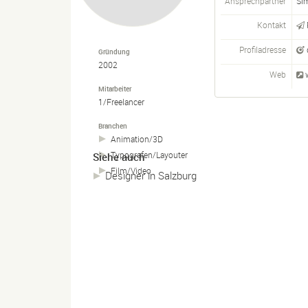
Ansprechpartner
Si
Kontakt
Profiladresse
Gründung
2002
Web
Mitarbeiter
1/Freelancer
Branchen
Animation/
3D
Typografen/
Layouter
Siehe auch
Film/
Video
Designer in Salzburg