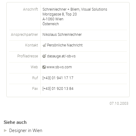
Anschrift
Schreinlechner + Bliem, Visual Solutions
Morizgasse 8, Top 20
A-
1060
Wien
Österreich
Ansprechpartner
Nikolaus Schreinlechner
Kontakt
Persönliche Nachricht
Profiladresse
dasauge.at/-sb-vs
Web
www.sb-vs.com
Ruf
[+43] 01 941 17 17
Fax
[+43] 01 920 13 84
07.10.2003
Siehe auch
Designer in Wien