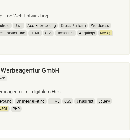
p- und Web-Entwicklung
ndroid
Java
App-Entwicklung
Cross Platform
Wordpress
eb-Entwicklung
HTML
CSS
Javascript
Angularjs
MySQL
ar Werbeagentur GmbH
Web
rbeagentur mit digitalem Herz
erbung
Online-Marketing
HTML
CSS
Javascript
Jquery
ySQL
PHP