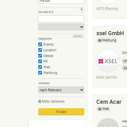
4070 Eferding
Ort oder PLZ
xsel GmbH
alle aus
Kategorien
Werbung
Events
Location
xs
Messe
H
PR
Web
Ad
Werbung
8462 Gamlitz
Sortieren
Cem Acar
Mehr Optionen
Web
we
cs