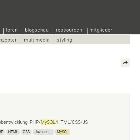
foren
blogschau
ressourcen
mitglieder
nzepter
multimedia
styling
bentwicklung: PHP/
MySQL
/HTML/CSS/JS
HP
HTML
CSS
Javascript
MySQL