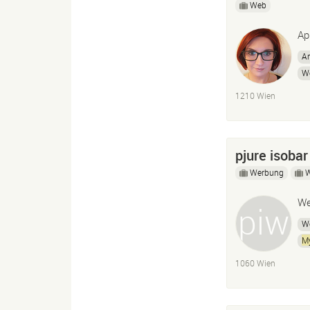
Web
Ap
A
W
1210 Wien
pjure isob
Werbung
We
W
M
1060 Wien