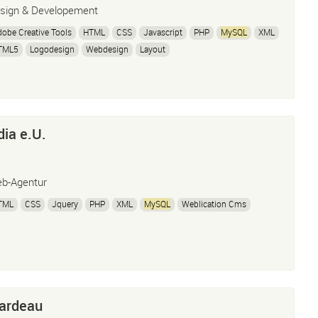
sign & Developement
obe Creative Tools
HTML
CSS
Javascript
PHP
MySQL
XML
TML5
Logodesign
Webdesign
Layout
ia e.U.
b-Agentur
TML
CSS
Jquery
PHP
XML
MySQL
Weblication Cms
Bardeau