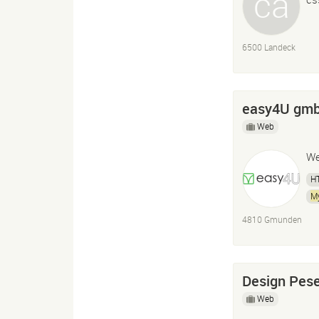
6500 Landeck
easy4U gm
Web
We
H
M
4810 Gmunden
Design Pese
Web