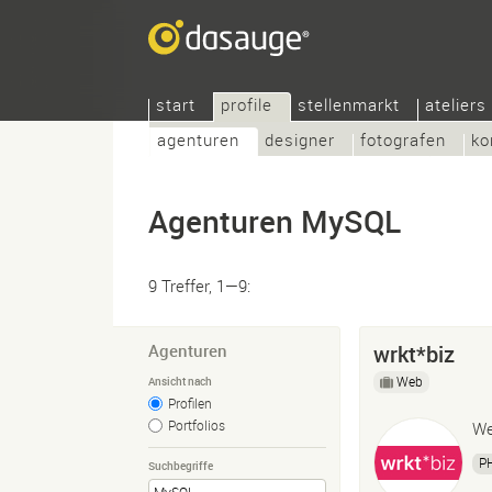
start
profile
stellenmarkt
ateliers
agenturen
designer
fotografen
ko
Agenturen MySQL
9 Treffer, 1—9:
Agenturen
wrkt*biz
Web
Ansicht nach
Profilen
Portfolios
We
P
Suchbegriffe