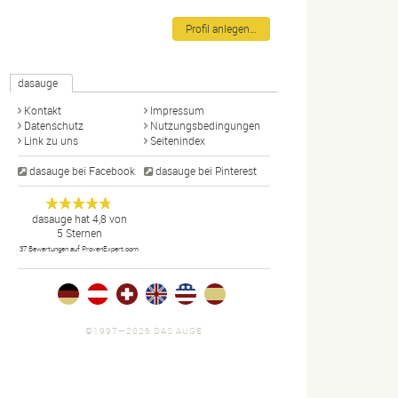
Profil anlegen…
dasauge
Kontakt
Impressum
Datenschutz
Nutzungsbedingungen
Link zu uns
Seitenindex
dasauge bei Facebook
dasauge bei Pinterest
Designer,
dasauge
Anonym
dasauge
hat
4,8
von
5
Sternen
Fotografen,
37
Bewertungen auf ProvenExpert.com
Agenturen,
Portfolios
und Jobs.
©1997—2026 DAS AUGE