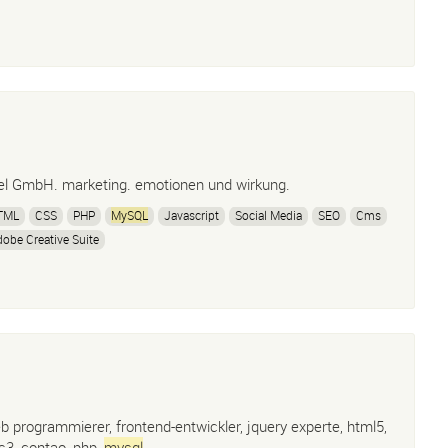
el GmbH. marketing. emotionen und wirkung.
TML
CSS
PHP
MySQL
Javascript
Social Media
SEO
Cms
obe Creative Suite
b programmierer, frontend-entwickler, jquery experte, html5,
s3, contao, php,
mysql