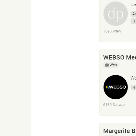
De
Ad
H
1090 Wien
WEBSO Med
Web
We
H
6130 Schwaz
Margerite 