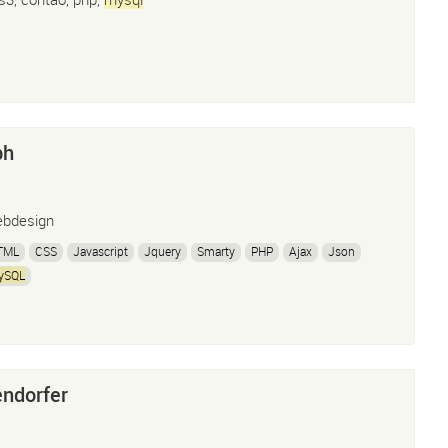
bh
bdesign
TML
CSS
Javascript
Jquery
Smarty
PHP
Ajax
Json
ySQL
ndorfer