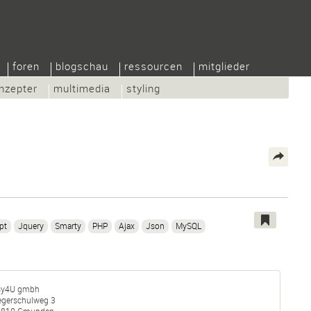
foren
blogschau
ressourcen
mitglieder
nzepter
multimedia
styling
pt
Jquery
Smarty
PHP
Ajax
Json
MySQL
sy4U gmbh
iegerschulweg 3