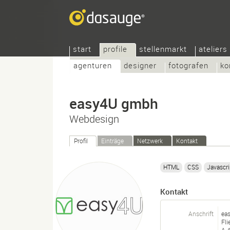
start
profile
stellenmarkt
ateliers
agenturen
designer
fotografen
ko
easy4U gmbh
Webdesign
Profil
Einträge
Netzwerk
Kontakt
HTML
CSS
Javascri
Kontakt
Anschrift
ea
Fl