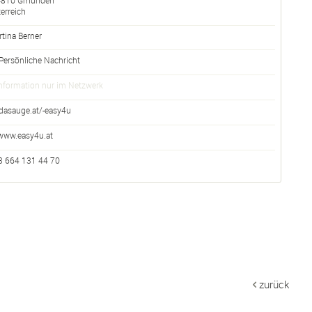
4810
Gmunden
erreich
tina Berner
Persönliche Nachricht
nformation nur im Netzwerk
dasauge.at/-easy4u
www.easy4u.at
3 664 131 44 70
zurück