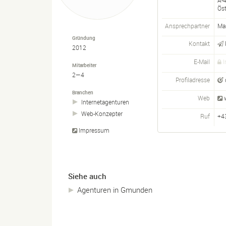
A-
Öst
Ansprechpartner
Mar
Gründung
Kontakt
2012
E-Mail
I
Mitarbeiter
2—4
Profiladresse
Branchen
Web
Internetagenturen
Web-
Konzepter
Ruf
+4
Impressum
Siehe auch
Agenturen in Gmunden