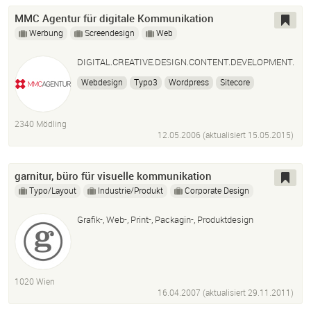
MMC Agentur für digitale Kommunikation
Werbung
Screendesign
Web
DIGITAL.CREATIVE.DESIGN.CONTENT.DEVELOPMENT.
Webdesign
Typo3
Wordpress
Sitecore
Online-Marketing
Facebook
Social Media
Content Marketing
Digital Brand Management
2340 Mödling
12.05.2006 (aktualisiert
15.05.2015
)
garnitur, büro für visuelle kommunikation
Typo/Layout
Industrie/Produkt
Corporate Design
Grafik-, Web-, Print-, Packagin-, Produktdesign
1020 Wien
16.04.2007 (aktualisiert
29.11.2011
)