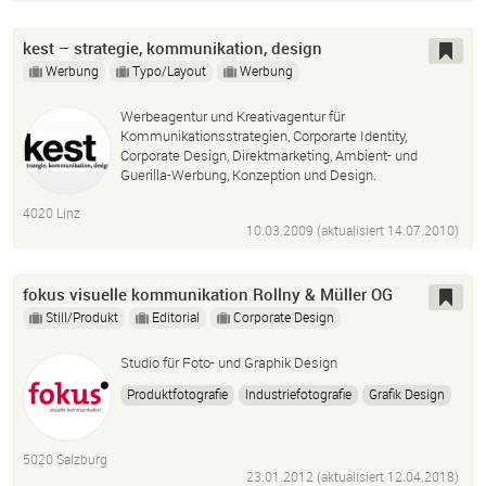
kest – strategie, kommunikation, design
Werbung
Typo/Layout
Werbung
Werbeagentur und Kreativagentur für
Kommunikationsstrategien, Corporarte Identity,
Corporate Design, Direktmarketing, Ambient- und
Guerilla-Werbung, Konzeption und Design.
4020 Linz
10.03.2009 (aktualisiert
14.07.2010
)
fokus visuelle kommunikation Rollny & Müller OG
Still/Produkt
Editorial
Corporate Design
Studio für Foto- und Graphik Design
Produktfotografie
Industriefotografie
Grafik Design
Fotografie
5020 Salzburg
23.01.2012 (aktualisiert
12.04.2018
)