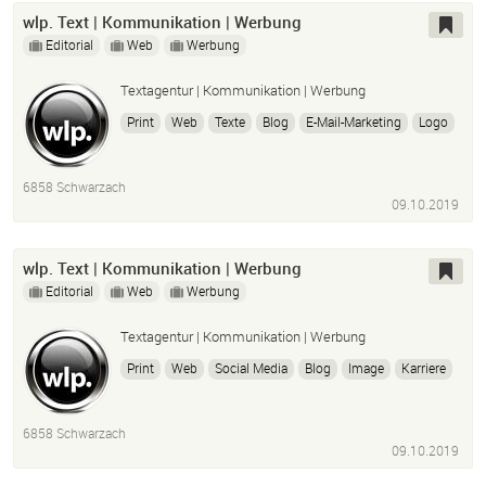
wlp. Text | Kommunikation | Werbung
Editorial
Web
Werbung
Textagentur | Kommunikation | Werbung
Print
Web
Texte
Blog
E-Mail-Marketing
Logo
Ci
Cd
Grafik
Design
Homepage
Werbung
Presse
Slogan
Ideen
6858 Schwarzach
09.10.2019
wlp. Text | Kommunikation | Werbung
Editorial
Web
Werbung
Textagentur | Kommunikation | Werbung
Print
Web
Social Media
Blog
Image
Karriere
E-Mail-Marketing
SEO
Sem
Slogan
Info-Grafik
Kampagnen
Employer Branding
Ideen
6858 Schwarzach
09.10.2019