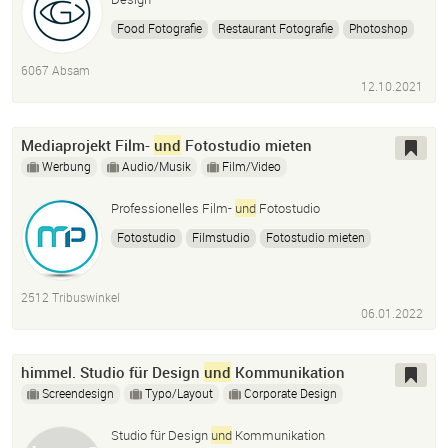
Food Fotografie
Restaurant Fotografie
Photoshop
Lightroom
Webdesign
Wix
6067 Absam
12.10.2021
Mediaprojekt Film-
und
Fotostudio mieten
Werbung
Audio/Musik
Film/Video
Professionelles Film-
und
Fotostudio
Fotostudio
Filmstudio
Fotostudio mieten
Filmstudio mieten
Mietfotostudio
Greenscreen Studio
2512 Tribuswinkel
06.01.2022
himmel. Studio für Design
und
Kommunikation
Screendesign
Typo/Layout
Corporate Design
Studio für Design
und
Kommunikation