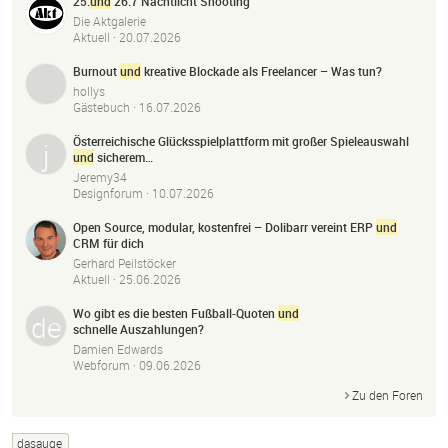
25.
und
26.7 Nachtlicht Shooting
Die Aktgalerie
Aktuell ·
20.07.2026
Burnout
und
kreative Blockade als Freelancer – Was tun?
hollys
Gästebuch ·
16.07.2026
Österreichische Glücksspielplattform mit großer Spieleauswahl
und
sicherem…
Jeremy34
Designforum ·
10.07.2026
Open Source, modular, kostenfrei – Dolibarr vereint ERP
und
CRM für dich
Gerhard Peilstöcker
Aktuell ·
25.06.2026
Wo gibt es die besten Fußball-Quoten
und
schnelle Auszahlungen?
Damien Edwards
Webforum ·
09.06.2026
Zu den Foren
dasauge