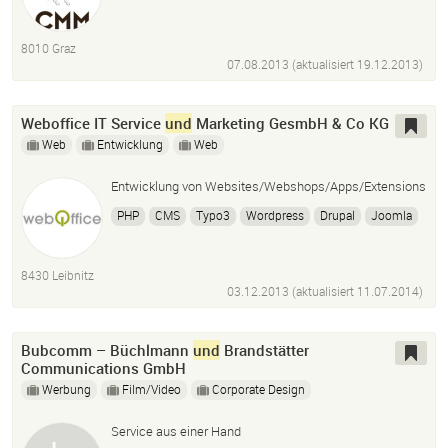
8010 Graz
07.08.2013 (aktualisiert
19.12.2013
)
Weboffice IT Service
und
Marketing GesmbH & Co KG
Web
Entwicklung
Web
Entwicklung von Websites/Webshops/Apps/Extensions
PHP
CMS
Typo3
Wordpress
Drupal
Joomla
Magento
CakePHP
Photoshop
HTML5
CSS3
8430 Leibnitz
03.12.2013 (aktualisiert
11.07.2014
)
Bubcomm – Büchlmann
und
Brandstätter
Communications GmbH
Werbung
Film/Video
Corporate Design
Service aus einer Hand