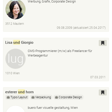
Werbung, Grafik, Corporate Design
3512 Mautern
09.08.2009 (aktualisiert
25.04.2017
)
Lisa
und
Giorgio
CMS-Programmierer (m/w) als Freelancer für
Werbeagentur
1010 Wien
07.03.2011
esterer
und
horn
Typo/Layout
Verpackung
Corporate Design
buero fuer visuelle gestaltung, Wien