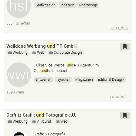
Grafikdesign
Indesign
Photoshop
Visuelle Kommunikation
6351 Scheffau
02.03.2022
Welldone Werbung
und
PR GmbH
Werbung
Web
Corporate Design
Fullservice Werbe-
und
PR Agentur im
Ges
und
heitsbereich
entwerfen
layouten
Magazinen
Editorial Design-
Kampagnenmutationen
Kampagnen
digital
1090 Wien
analog
Creative Suit
14.06.2022
Derfritz Grafik
und
Fotografie e.U.
Werbung
Allround
Web
Grafik & Fotografie