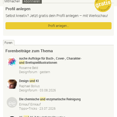
Mitmachen
Abonnieren
Profil anlegen
Selbst kreativ? Jetzt gratis dein Profil anlegen – mit Werkschau!
Profil anlegen…
Foren
Forenbeiträge zum Thema
suche Aufträge für Buch-, Cover-, Charakter-
und
Brettspielillustrationen
Rosanne Beld
Designforum ·
gestern
Design
und
KI
Raphael Bolius
Designforum ·
03.08.2026
Die chemische
und
enzymatische Reinigung
Einkauf Einkauf
Tipps+Tricks ·
23.07.2026