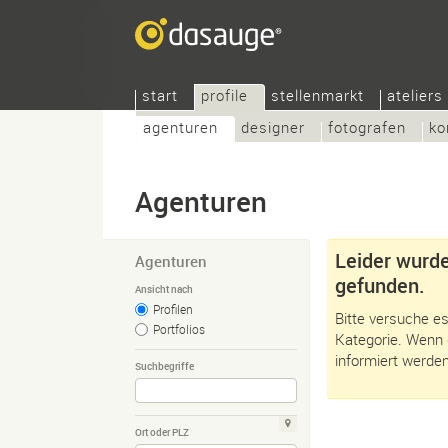
start
profile
stellenmarkt
ateliers
agenturen
designer
fotografen
ko
Agenturen
Leider wurde
Agenturen
gefunden.
Ansicht nach
Profilen
Bitte versuche es
Portfolios
Kategorie. Wenn 
informiert werden
Suchbegriffe
Ort oder PLZ