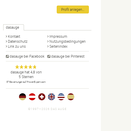
Profil anlegen…
dasauge
Kontakt
Impressum
Datenschutz
Nutzungsbedingungen
Link zu uns
Seitenindex
dasauge bei Facebook
dasauge bei Pinterest
Designer,
dasauge
Anonym
dasauge
hat
4,8
von
5
Sternen
Fotografen,
37
Bewertungen auf ProvenExpert.com
Agenturen,
Portfolios
und Jobs.
©1997—2026 DAS AUGE