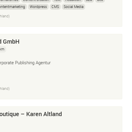
ontentmarketing
Wordpress
CMS
Social Media
hland)
ld GmbH
 km
rporate Publishing Agentur
hland)
utique – Karen Altland