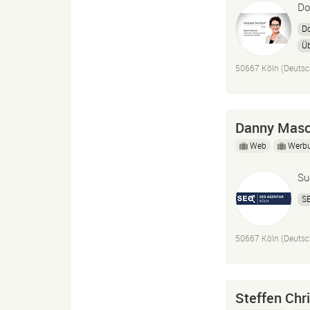
Do
Do
Ü
Fr
50667 Köln (Deutsc
Danny Masc
Web
Werb
Su
S
50667 Köln (Deutsc
Steffen Chri