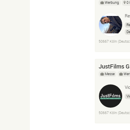
Werbung
0
Re
Re
D
Re
50667 Köln (Deutsc
F
JustFilms 
Messe
Wer
Vi
Vi
50667 Köln (Deutsc