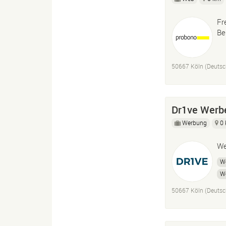
Fr
Ber
50667 Köln (Deutsc
Dr1ve Werb
Werbung
0
We
W
W
A
50667 Köln (Deutsc