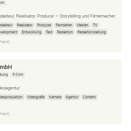
 km
dakteur, Realisator, Producer – Storytelling und Filmemacher.
dakteur
Realisator
Producer
Fernsehen
Medien
TV
evelopment
Entwicklung
Text
Redaktion
Redaktionsleitung
daktionsleiter
Creative Producer
Executive Producer
Film
hland)
ilmemacher
Cutter
GmbH
bung
0 km
deoagentur
deoproduktion
Videografie
Kamera
Agentur
Content
hland)