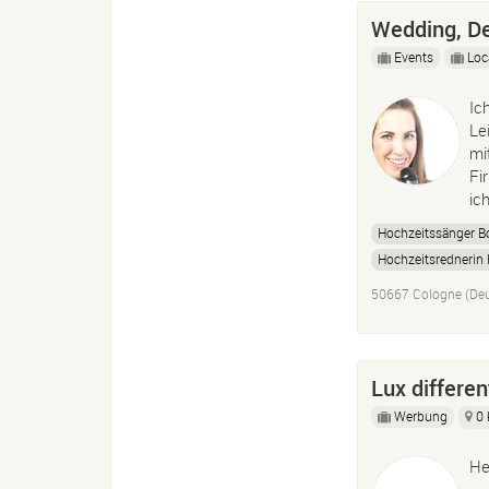
Wedding, D
Events
Loc
Ic
Le
mi
Fi
ic
Hochzeitssänger B
Hochzeitsrednerin
50667 Cologne (Deu
Lux differe
Werbung
0
He