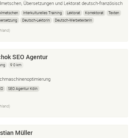
lmetschen, Übersetzungen und Lektorat deutsch-französisch
l­met­schen
Inter­kul­tu­relles Trai­ning
Lek­to­rat
Kor­rek­to­rat
Tex­ten
bersetzung
Deutsch-Lek­to­rin
Deutsch-Wer­be­tex­ter­in
anzösisch-Deutsch-Dol­met­sche­rin
Französisch-Deutsc
hland)
hok SEO Agentur
ung
0 km
chmaschinenoptimierung
EO
SEO Agentur Köln
hland)
stian Müller