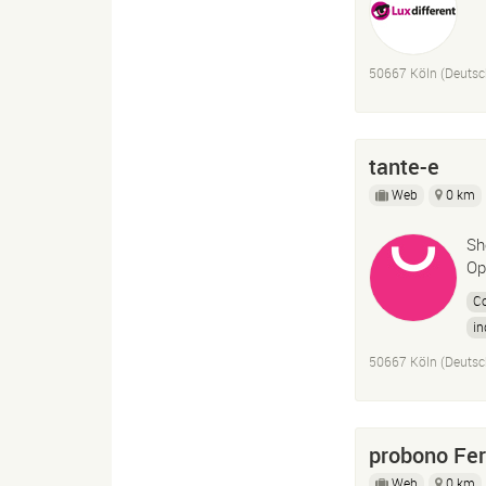
50667 Köln (Deutsc
tante-e
Web
0 km
Sh
Op
Co
in
50667 Köln (Deutsc
probono Fe
Web
0 km