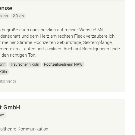
enise
ation
0 km
h begrüße euch ganz herzlich auf meiner Website! Mit
idenschaft und dem Herz am rechten Fleck verzaubere ich
t meiner Stimme Hochzeiten,Geburtstage, Sektempfänge,
rmenfeiern, Taufen und Jubiläen. Auch auf Beerdigungen finde
h den richtigen Ton.
onn
Traurednerin Köln
Hochzeitsrednerin NRW
 Köln
tschland)
nt GmbH
 km
althcare-Kommunikation