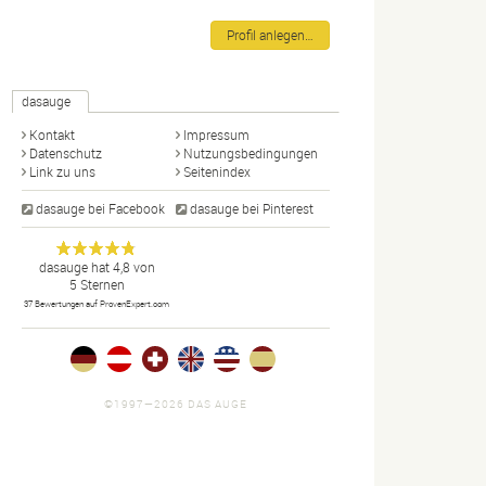
Profil anlegen…
dasauge
Kontakt
Impressum
Datenschutz
Nutzungsbedingungen
Link zu uns
Seitenindex
dasauge bei Facebook
dasauge bei Pinterest
Designer,
dasauge
Anonym
dasauge
hat
4,8
von
5
Sternen
Fotografen,
37
Bewertungen auf ProvenExpert.com
Agenturen,
Portfolios
und Jobs.
©1997—2026 DAS AUGE