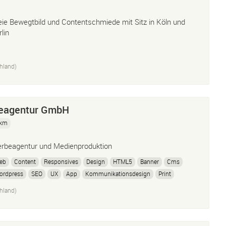
eie Bewegtbild und Contentschmiede mit Sitz in Köln und
lin
hland)
eagentur GmbH
 km
rbeagentur und Medienproduktion
eb
Content
Responsives
Design
HTML5
Banner
Cms
ordpress
SEO
UX
App
Kommunikationsdesign
Print
nzeigen
Broschüren
Folder
Corporate
TV-Spots
hland)