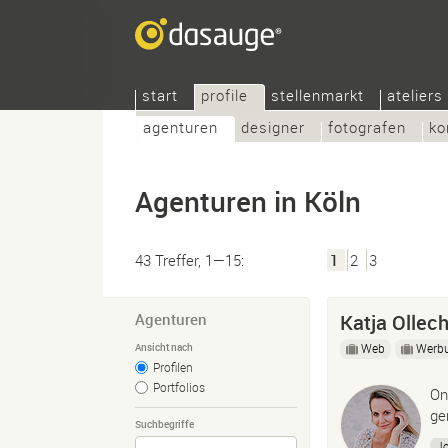
start
profile
stellenmarkt
ateliers
agenturen
designer
fotografen
ko
Agenturen in Köln
43 Treffer, 1—15:
1
2
3
Agenturen
Katja Ollec
Web
Werb
Ansicht nach
Profilen
Portfolios
On
ge
Suchbegriffe
J