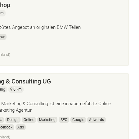
shop
km
ößtes Angebot an originalen BMW Teilen
mw
hland)
g & Consulting UG
ung
0 km
 Marketing & Consulting ist eine inhabergeführte Online
rketing Agentur
ea
Design
Online
Marketing
SEO
Google
Adwords
acebook
Ads
hland)