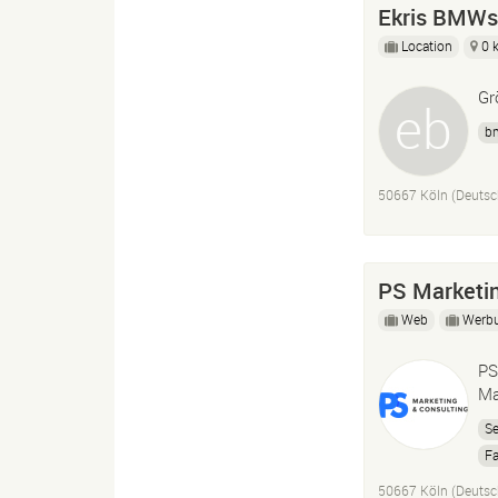
Ekris BMW
Location
0 
Gr
b
50667 Köln (Deutsc
PS Marketin
Web
Werb
PS
Ma
S
F
50667 Köln (Deutsc