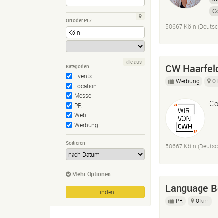
C
Ort oder PLZ
50667 Köln (Deutsc
alle aus
CW Haarfe
Kategorien
Events
Werbung
0
Location
Messe
Co
PR
Web
Werbung
Sortieren
50667 Köln (Deutsc
Mehr Optionen
Language Bo
PR
0 km