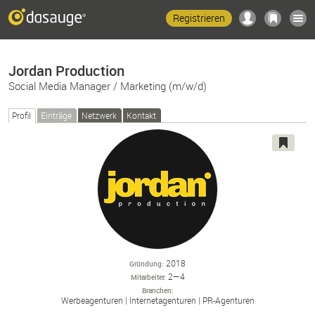
Registrieren
Jordan Production
Social Media Manager / Marketing (m/w/d)
Profil
Einträge
Netzwerk
Kontakt
2018
Gründung
2—4
Mitarbeiter
Branchen
Werbeagenturen
Internetagenturen
PR-
Agenturen