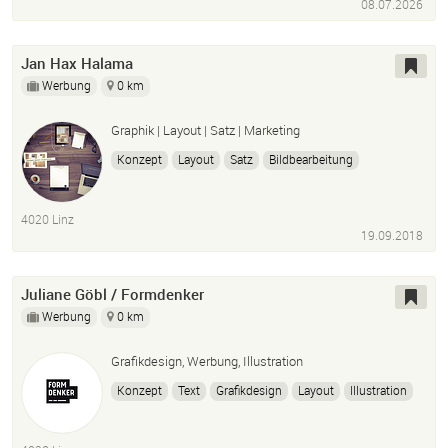
08.07.2026
JavaScript
Website Migration
Speed Optimization
IT Support
Microsoft 365
Office 365
Jan Hax Halama
Werbung
0 km
Graphik | Layout | Satz | Marketing
Konzept
Layout
Satz
Bildbearbeitung
Druckabwicklung
4020 Linz
19.09.2018
Juliane Göbl / Formdenker
Werbung
0 km
Grafikdesign, Werbung, Illustration
Konzept
Text
Grafikdesign
Layout
Illustration
Corporate Design
Logo
Marketing
Webdesign
Projektabwicklung
Druckabwicklung