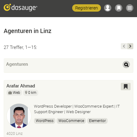
Registrieren
Agenturen in Linz
27 Treffer, 1—15:
Agenturen
Arafar Ahmad
Web
0 km
WordPress Developer | WooCommerce Expert | IT
Support Engineer | Web Designer
WordPress
WooCommerce
Elementor
Web Design
Website Development
4020 Linz
Website Maintenance
SEO
PHP
HTML
CSS