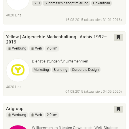
SEO
Suchmaschinenoptimierung
Linkaufbau
Backlinkaufbau
Linkbuilding
Backlinkbuilding
4020 Linz
16.08.2015 (aktualisiert
31.01.2016
)
Yellow | Artgerechte Markenhaltung | Archiv 1992–
2019
Werbung
Web
0 km
Dienstleistungen für Unternehmen
Marketing
Branding
Corporate-Design
Grafik-Design
Produkt-Design
Web
4020 Linz
04.08.2015 (aktualisiert
04.05.2020
)
Artgroup
Werbung
Web
0 km
Willkommen im ältesten Gewerbe der Welt: Strategie,