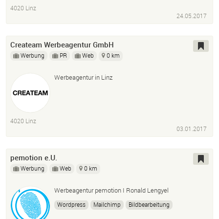
4020 Linz
Screendesign
24.05.2017
Createam Werbeagentur GmbH
Werbung
PR
Web
0 km
Werbeagentur in Linz
4020 Linz
03.01.2017
pemotion e.U.
Werbung
Web
0 km
Werbeagentur pemotion I Ronald Lengyel
Wordpress
Mailchimp
Bildbearbeitung
Logogestaltung
Ci
Cd