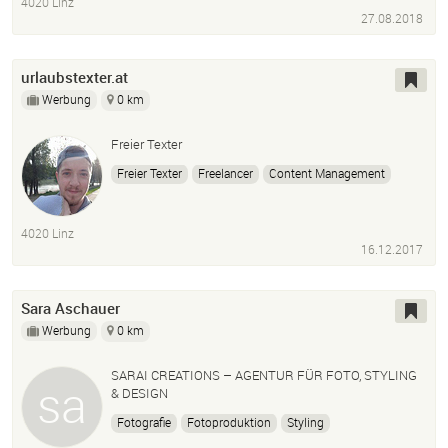
4020 Linz
27.08.2018
urlaubstexter.at
Werbung
0 km
Freier Texter
Freier Texter
Freelancer
Content Management
Content Erstellung
Social Media Texte
Blogtexte
4020 Linz
16.12.2017
Sara Aschauer
Werbung
0 km
SARAI CREATIONS – AGENTUR FÜR FOTO, STYLING
& DESIGN
Fotografie
Fotoproduktion
Styling
Trend Research
Branding
Grafikdesign