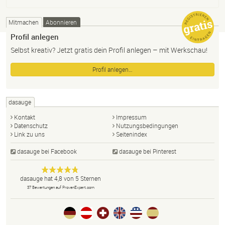
Mitmachen
Abonnieren
Profil anlegen
Selbst kreativ? Jetzt gratis dein Profil anlegen – mit Werkschau!
Profil anlegen…
dasauge
Kontakt
Impressum
Datenschutz
Nutzungsbedingungen
Link zu uns
Seitenindex
dasauge bei Facebook
dasauge bei Pinterest
Designer,
dasauge
Anonym
dasauge
hat
4,8
von
5
Sternen
Fotografen,
37
Bewertungen auf ProvenExpert.com
Agenturen,
Portfolios
und Jobs.