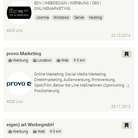
EDV | WEBDESIGN | WERBUNG | SEO |
ONLINEMARKETING
Joomla
Windows
Server
Hosting
4020 Linz
22.10.2014
provo Marketing
Werbung
Location
Web
0 km
Online Marketing, Social Media Marketing,
Direktmarketing, Außenwerbung, Printwerbung,
Spot/Film, Below the Line Maßnahmen (Sponsoring …),
Positionierung
4020 Linz
25.11.2013
eigen) art WerbegmbH
Werbung
Web
0 km