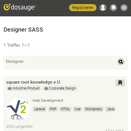
Registrieren
Designer SASS
1 Treffer, 1—1:
Designer
square root knowledge e.U.
Industrie/Produkt
Corporate Design
Web Development
Laravel
PHP
HTML
Vue
Wordpress
Java
Jquery
Sass
Less
Rest-Api
Symfony
Composer
Schema.org
Datenschutz
3552 Lengenfeld