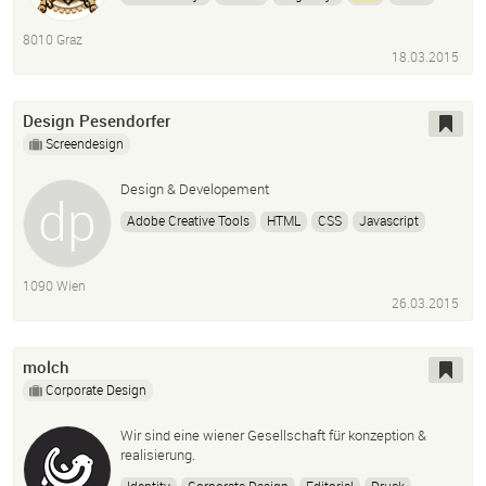
CSS
Mobile: Qml
Desktop: C++
Qt
Opencv
8010 Graz
18.03.2015
Design Pesendorfer
Screendesign
Design & Developement
Adobe Creative Tools
HTML
CSS
Javascript
PHP
MySQL
XML
HTML5
Logodesign
Webdesign
Layout
1090 Wien
26.03.2015
molch
Corporate Design
Wir sind eine wiener Gesellschaft für konzeption &
realisierung.