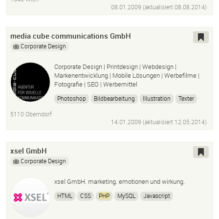
08.01.2009 (aktualisiert
08.08.2014
)
media cube communications GmbH
Corporate Design
Corporate Design | Printdesign | Webdesign |
Markenentwicklung | Mobile Lösungen | Werbefilme |
Fotografie | SEO | Werbemittel
Photoshop
Bildbearbeitung
Illustration
Texter
Java
PHP
Mobile
Responsive Design
5110 Oberndorf
Webdesign
Grafik Design
14.01.2009 (aktualisiert
Verpackungsdesign
12.05.2014
)
Corporate Design
Logo
Markendesign
xsel GmbH
Corporate Design
xsel GmbH. marketing. emotionen und wirkung.
HTML
CSS
PHP
MySQL
Javascript
Social Media
SEO
Cms
Adobe Creative Suite