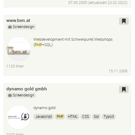
07.05.2005 (aktualisiert
23.02.2022
)
www.ben.at
Screendesign
Webdevelopment mit Schwerpunkt Webshops
(
PHP
+SQL)
1120 Wien
15.11.2008
dynamo gold gmbh
Screendesign
dynamo gold
Javascript
PHP
HTML
CSS
Sql
Typo3
Wordpress
Adobe Air
1040 Wien