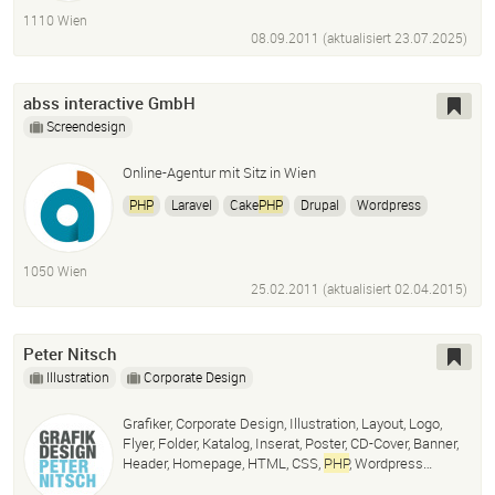
Online Kampagnen
Videoproduktion
Webdesign
1110 Wien
Webdevelopment
Werbebartung
08.09.2011 (aktualisiert
23.07.2025
)
abss interactive GmbH
Screendesign
Online-Agentur mit Sitz in Wien
PHP
Laravel
Cake
PHP
Drupal
Wordpress
HTML
CSS
Jquery
1050 Wien
25.02.2011 (aktualisiert
02.04.2015
)
Peter Nitsch
Illustration
Corporate Design
Grafiker, Corporate Design, Illustration, Layout, Logo,
Flyer, Folder, Katalog, Inserat, Poster, CD-Cover, Banner,
Header, Homepage, HTML, CSS,
PHP
, Wordpress…