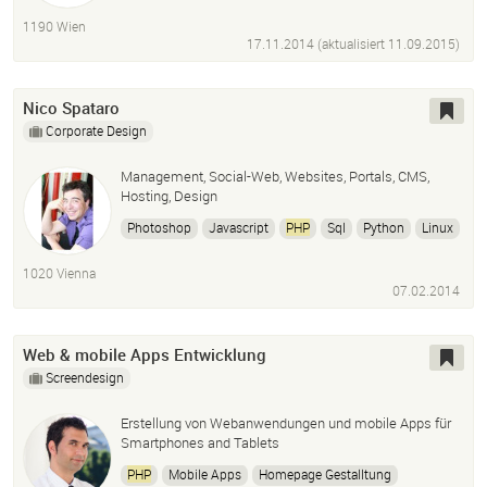
1190 Wien
17.11.2014 (aktualisiert
11.09.2015
)
Nico Spataro
Corporate Design
Management, Social-Web, Websites, Portals, CMS,
Hosting, Design
Photoshop
Javascript
PHP
Sql
Python
Linux
Windows
Server
Webdesign
Responsive
Apps
1020 Vienna
Cloud
07.02.2014
Web & mobile Apps Entwicklung
Screendesign
Erstellung von Webanwendungen und mobile Apps für
Smartphones and Tablets
PHP
Mobile Apps
Homepage Gestalltung