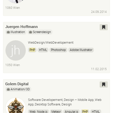
Webdeveloper
Webwntwickler
Jquery
1060 Wien
Jquery Mobile
Webdesign
Responsive Design
24.09.2014
Juergen Hoffmann
Illustration
Screendesign
WebDesign/WebDevelopement
PHP
HTML
Photoshop
Adobe Illustrator
1050 Wien
11.02.2015
Golem Digital
Animation/3D
Software Developement, Design – Mobile App, Web
App, Desktop Software, Design
Web: Node.js
Meteor
Angular.js
PHP
HTML