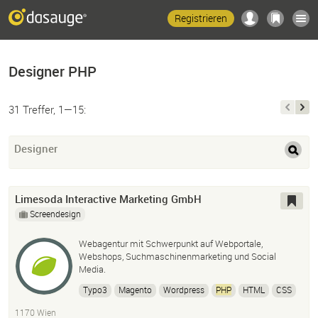
Registrieren
Designer PHP
31 Treffer, 1—15:
Designer
Limesoda Interactive Marketing GmbH
Screendesign
Webagentur mit Schwerpunkt auf Webportale,
Webshops, Suchmaschinenmarketing und Social
Media.
Typo3
Magento
Wordpress
PHP
HTML
CSS
Javascript
SEO
Sea
Sem
Photoshop
1170 Wien