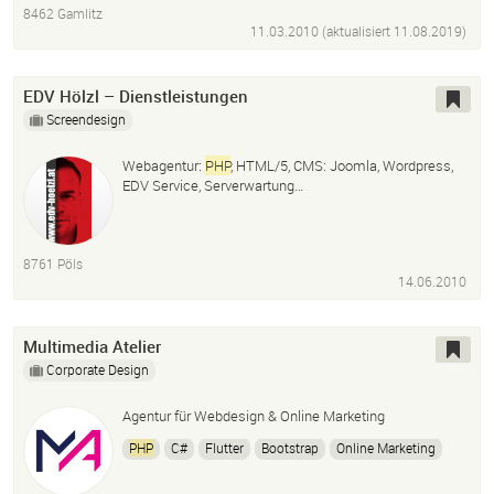
8462 Gamlitz
11.03.2010 (aktualisiert
11.08.2019
)
EDV Hölzl – Dienstleistungen
Screendesign
Webagentur:
PHP
, HTML/5, CMS: Joomla, Wordpress,
EDV Service, Serverwartung…
8761 Pöls
14.06.2010
Multimedia Atelier
Corporate Design
Agentur für Webdesign & Online Marketing
PHP
C#
Flutter
Bootstrap
Online Marketing
Social Media Marketing
Branding