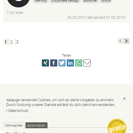
Identity
Corporate Design
Editorial
Druck
Illustration
Webdesign
HTML5
PHP
CSS
1120 Wien
Film
Fotografie
06.05.2015 (aktualisiert
07.05.2015
)
1
2
3
Teilen
dasauge verwendet Cookies, um sich an deine Vorgaben zu erinnern.
Durch Nutzung unserer Dienste erklärst du dich damit einverstanden.
Datenschutz
Mitmachen
Abonnieren