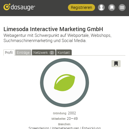
Registrieren
Limesoda Interactive Marketing GmbH
Webagentur mit Schwerpunkt auf Webportale, Webshops,
Suchmaschinenmarketing und Social Media.
Profil
Einträge
Netzwerk
Kontakt
2
2002
Gründung
20—49
Mitarbeiter
Branchen
Screendesign
Internetagenturen
Entwicklung