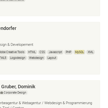
ndorfer
sign & Developement
obe Creative Tools
HTML
CSS
Javascript
PHP
MySQL
XML
TML5
Logodesign
Webdesign
Layout
 Gruber, Dominik
Corporate Design
rbeagentur & Webagentur / Webdesign & Programmierung
s Tirol / Contao