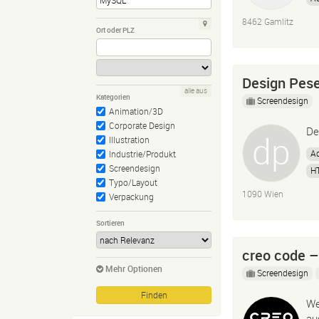
8462 Gamlitz
Ort oder PLZ
Design Pese
alle aus
Kategorien
Screendesign
Animation/3D
Corporate Design
De
Illustration
Ad
Industrie/Produkt
Screendesign
H
Typo/Layout
1090 Wien
Verpackung
Sortieren
creo code –
Mehr Optionen
Screendesign
We
au