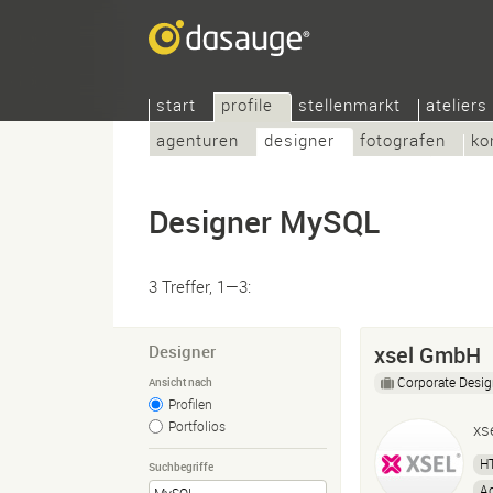
start
profile
stellenmarkt
ateliers
agenturen
designer
fotografen
ko
Designer MySQL
3 Treffer, 1—3:
Designer
xsel GmbH
Corporate Desi
Ansicht nach
Profilen
Portfolios
xs
H
Suchbegriffe
Ad