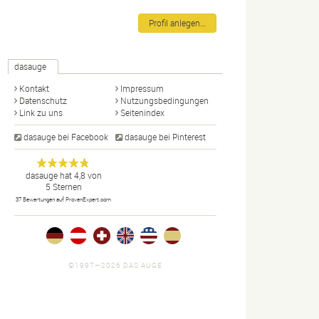
Profil anlegen…
dasauge
Kontakt
Impressum
Datenschutz
Nutzungsbedingungen
Link zu uns
Seitenindex
dasauge bei Facebook
dasauge bei Pinterest
Designer,
dasauge
Anonym
dasauge
hat
4,8
von
5
Sternen
Fotografen,
37
Bewertungen auf ProvenExpert.com
Agenturen,
Portfolios
und Jobs.
©1997—2026 DAS AUGE