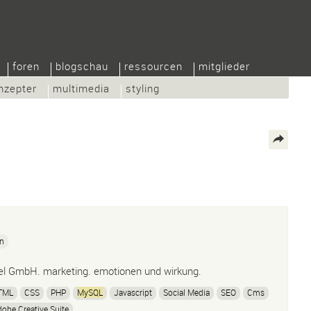
foren
blogschau
ressourcen
mitglieder
nzepter
multimedia
styling
gn
el GmbH. marketing. emotionen und wirkung.
TML
CSS
PHP
MySQL
Javascript
Social Media
SEO
Cms
obe Creative Suite