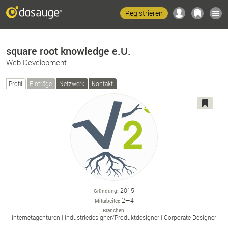
Registrieren
square root knowledge e.U.
Web Development
Profil
Einträge
Netzwerk
Kontakt
2015
Gründung
2—4
Mitarbeiter
Branchen
Internetagenturen
Industriedesigner/
Produktdesigner
Corporate Designer