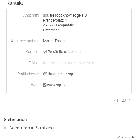
Kontakt
Anschrift
square root knowledge e.U.
Prangerplatz 4
A-
3552
Lengenfeld
Österreich
Ansprechpartner
Martin Thaller
Kontakt
Persönliche Nachricht
E-Mail
Information nur im Netzwerk
Profiladresse
dasauge.at/-sqrt
Web
www.sqrt.io
17.11.2017
Siehe auch
Agenturen in Stratzing
zurück