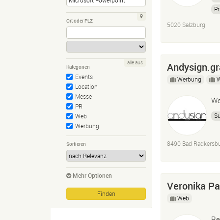
Pr
Ort oder PLZ
5020 Salzburg
alle aus
Andysign.gr
Kategorien
Events
Werbung
Location
Messe
We
PR
Su
Web
Werbung
8490 Bad Radkersb
Sortieren
Mehr Optionen
Veronika Pa
Web
Re