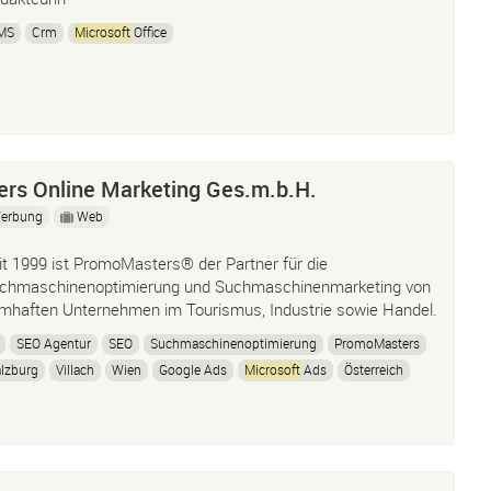
MS
Crm
Microsoft
Office
rs Online Marketing Ges.m.b.H.
erbung
Web
it 1999 ist PromoMasters® der Partner für die
chmaschinenoptimierung und Suchmaschinenmarketing von
mhaften Unternehmen im Tourismus, Industrie sowie Handel.
SEO Agentur
SEO
Suchmaschinenoptimierung
PromoMasters
lzburg
Villach
Wien
Google Ads
Microsoft
Ads
Österreich
line Marketing
ChatGPT