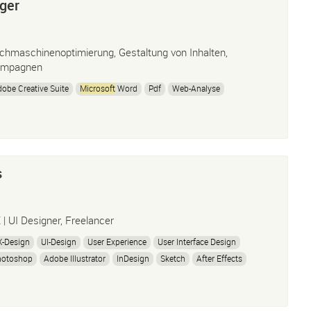
ger
chmaschinenoptimierung, Gestaltung von Inhalten,
mpagnen
obe Creative Suite
Microsoft
Word
Pdf
Web-Analyse
s
 | UI Designer, Freelancer
X-Design
UI-Design
User Experience
User Interface Design
hotoshop
Adobe Illustrator
InDesign
Sketch
After Effects
ightroom
Balsamiq
Iplotz
Microsoft
Suite