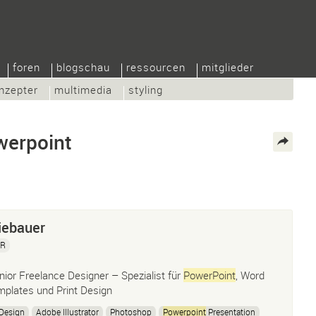
foren
blogschau
ressourcen
mitglieder
nzepter
multimedia
styling
werpoint
iebauer
PR
nior Freelance Designer – Spezialist für
PowerPoint
, Word
mplates und Print Design
Design
Adobe Illustrator
Photoshop
Powerpoint
Presentation