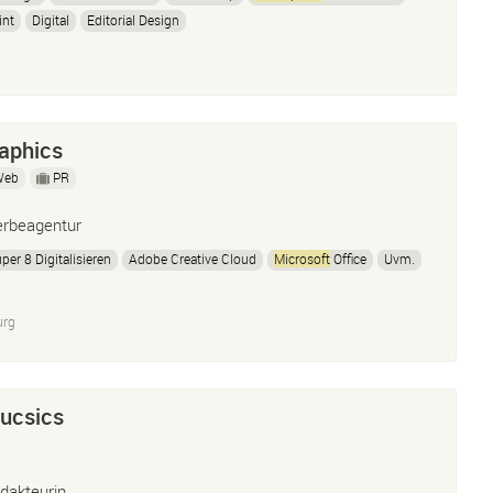
int
Digital
Editorial Design
aphics
Web
PR
rbeagentur
per 8 Digitalisieren
Adobe Creative Cloud
Microsoft
Office
Uvm.
urg
ucsics
dakteurin