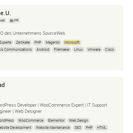
e.U.
Web
PR
O des Unternehmens SourceWeb
 Experte
Zertikate
PHP
Magento
Microsoft
xis Communications
Android
Filemaker
Linux
Vmware
Cisco
acle
Adobe Creative Suite
Apple
Juniper
Citrix
Ibm
ad
rdPress Developer | WooCommerce Expert | IT Support
gineer | Web Designer
ordPress
WooCommerce
Elementor
Web Design
ebsite Development
Website Maintenance
SEO
PHP
HTML