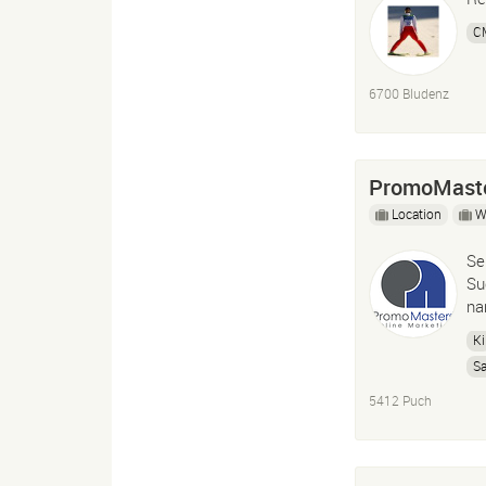
C
6700 Bludenz
PromoMaste
Location
W
Se
Su
na
Ki
Sa
On
5412 Puch