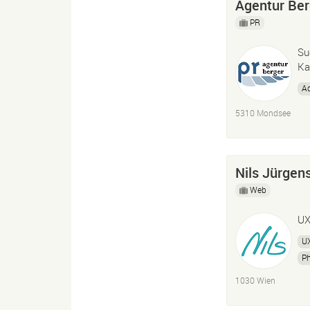
Agentur Ber
PR
Su
Ka
Ad
5310 Mondsee
Nils Jürgen
Web
UX
U
P
L
1030 Wien