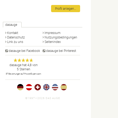
Profil anlegen…
dasauge
Kontakt
Impressum
Datenschutz
Nutzungsbedingungen
Link zu uns
Seitenindex
dasauge bei Facebook
dasauge bei Pinterest
Designer,
dasauge
Anonym
dasauge
hat
4,8
von
5
Sternen
Fotografen,
37
Bewertungen auf ProvenExpert.com
Agenturen,
Portfolios
und Jobs.
©1997—2026 DAS AUGE