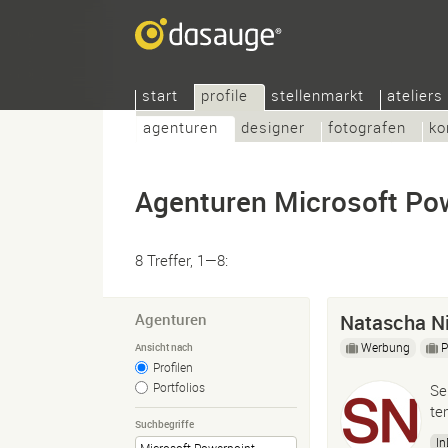
start
profile
stellenmarkt
ateliers
agenturen
designer
fotografen
ko
Agenturen Microsoft Po
8 Treffer, 1—8:
Agenturen
Natascha N
Werbung
Ansicht nach
Profilen
Portfolios
Se
te
Suchbegriffe
In