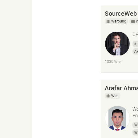
SourceWeb 
Werbung
CE
It
A
Or
1030 Wien
Arafar Ahm
Web
Wo
En
W
W