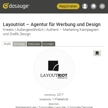
Registrieren
Layoutriot – Agentur für Werbung und Design
Kreativ | Außergewöhnlich | Authent – Marketing Kampagnen
und Grafik Design
Profil
Einträge
Netzwerk
Kontakt
2017
Gründung
1/Freelancer
Mitarbeiter
Branchen
Werbeagenturen
Typografen/
Layouter
Corporate Designer