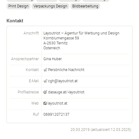
Print Design
Verpackungs Design
Bildbearbeitung
Kontakt
Anschrift
Layoutriot – Agentur für Werbung und Design
Kornblumengasse 59
A-
2630
Ternitz
Österreich
Ansprechpartner
Gina Huber
Kontakt
Persönliche Nachricht
E-Mail
cgh@layoutriot.at
Profiladresse
dasauge.at/-layoutriot
Web
layoutriot.at
Ruf
069912072137
20.03.2019 (aktualisiert
12.03.2025
)