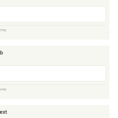
echey
ab
ooley
ext