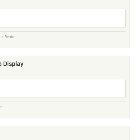
ler Benton
b Display
r