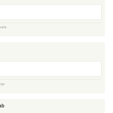
cella
nga
ab