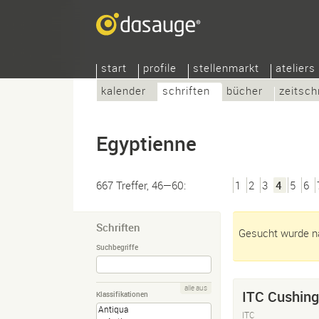
start
profile
stellenmarkt
ateliers
kalender
schriften
bücher
zeitsch
Egyptienne
667 Treffer, 46—60:
1
2
3
4
5
6
Schriften
Gesucht wurde nac
Suchbegriffe
alle aus
ITC Cushing
Klassifikationen
ITC