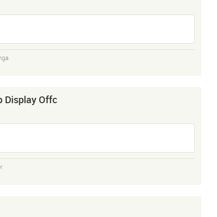
nga
b Display Offc
r