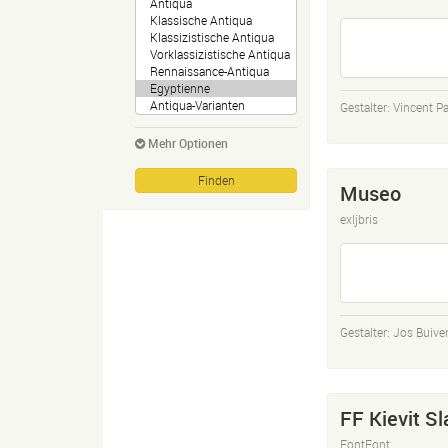
Gestalter:
Vincent Pa
Mehr Optionen
Museo
exljbris
Gestalter:
Jos Buive
FF Kievit Sl
FontFont