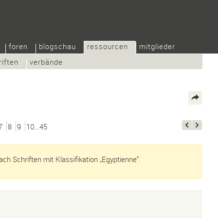
foren
blogschau
ressourcen
mitglieder
riften
verbände
7
8
9
10…45
h Schriften mit Klassifikation „Egyptienne“.