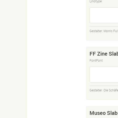
Linotype
Gestalter:
Morris Ful
FF Zine Sla
FontFont
Gestalter:
Ole Schäfe
Museo Slab