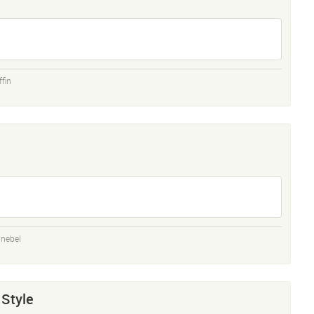
ffin
hnebel
 Style