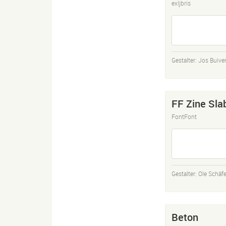
exljbris
Gestalter:
Jos Buive
FF Zine Sla
FontFont
Gestalter:
Ole Schäfe
Beton