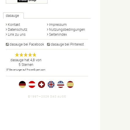
dasauge
Kontakt
Impressum
Datenschutz
Nutzungsbedingungen
Link zu uns
Seitenindex
dasauge bei Facebook
dasauge bei Pinterest
Designer,
dasauge
Anonym
dasauge
hat
4,8
von
5
Sternen
Fotografen,
37
Bewertungen auf ProvenExpert.com
Agenturen,
Portfolios
und Jobs.
©1997—2026 DAS AUGE