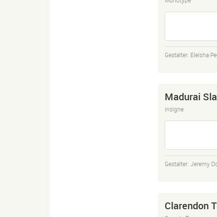
Gestalter:
Eleisha P
Madurai Sl
insigne
Gestalter:
Jeremy D
Clarendon T