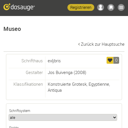
Registrieren
Museo
Zurück zur Hauptsuche
0
Schrifthaus
exljbris
Gestalter
Jos Buivenga
(2008)
Klassifikationen
Konstruierte Grotesk
,
Egyptienne
,
Antiqua
Schriftsystem
Dickte