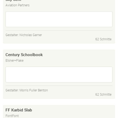
Aviation Partners
Gestalter:
Nicholas Garner
62 Schnitte
Century Schoolbook
Elsner+Flake
Gestalter:
Morris Fuller Benton
62 Schnitte
FF Karbid Slab
FontFont