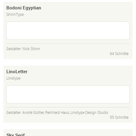
Bodoni Egyptian
ShinnType
Gestalter:
Nick Shinn
64 Schnitte
LinoLetter
Linotype
Gestalter:
André Gürtler
,
Reinhard Haus
,
Linotype Design Studio
55 Schnitte
Sky Serif