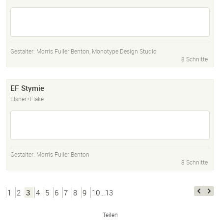
Gestalter:
Morris Fuller Benton
,
Monotype Design Studio
8 Schnitte
EF Stymie
Elsner+Flake
Gestalter:
Morris Fuller Benton
8 Schnitte
1
2
3
4
5
6
7
8
9
10…13
Teilen