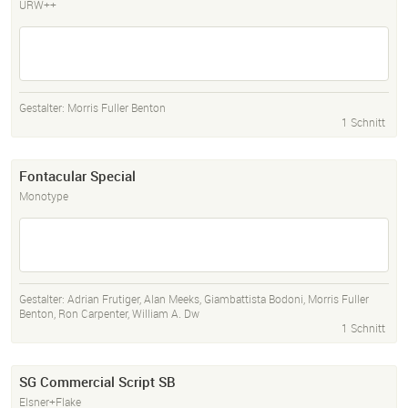
URW++
Gestalter:
Morris Fuller Benton
1 Schnitt
Fontacular Special
Monotype
Gestalter:
Adrian Frutiger
,
Alan Meeks
,
Giambattista Bodoni
,
Morris Fuller
Benton
,
Ron Carpenter
,
William A. Dw
1 Schnitt
SG Commercial Script SB
Elsner+Flake