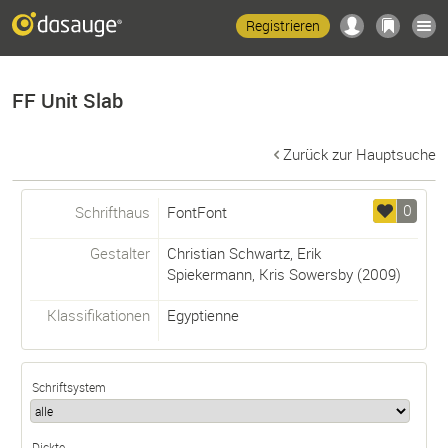
Registrieren
FF Unit Slab
Zurück zur Hauptsuche
0
Schrifthaus
FontFont
Gestalter
Christian Schwartz
,
Erik
Spiekermann
,
Kris Sowersby
(2009)
Klassifikationen
Egyptienne
Schriftsystem
Dickte