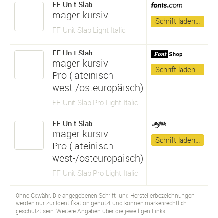
FF Unit Slab
mager kursiv
Schrift laden…
FF Unit Slab Light Italic
FF Unit Slab
mager kursiv
Schrift laden…
Pro (lateinisch
west-/osteuropäisch)
FF Unit Slab Pro Light Italic
FF Unit Slab
mager kursiv
Schrift laden…
Pro (lateinisch
west-/osteuropäisch)
FF Unit Slab Pro Light Italic
Ohne Gewähr. Die angegebenen Schrift- und Herstellerbezeichnungen
werden nur zur Identifikation genutzt und können markenrechtlich
geschützt sein. Weitere Angaben über die jeweiligen Links.