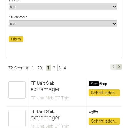
Strichstärke
72 Schnitte, 1—20:
1
2
3
4
FF Unit Slab
extramager
Schrift laden…
FF Unit Slab OT Thin
FF Unit Slab
extramager
Schrift laden…
FF Unit Slab OT Thin