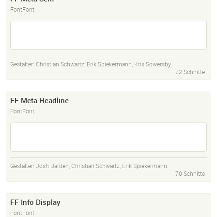
FontFont
Gestalter:
Christian Schwartz
,
Erik Spiekermann
,
Kris Sowersby
72 Schnitte
FF Meta Headline
FontFont
Gestalter:
Josh Darden
,
Christian Schwartz
,
Erik Spiekermann
70 Schnitte
FF Info Display
FontFont