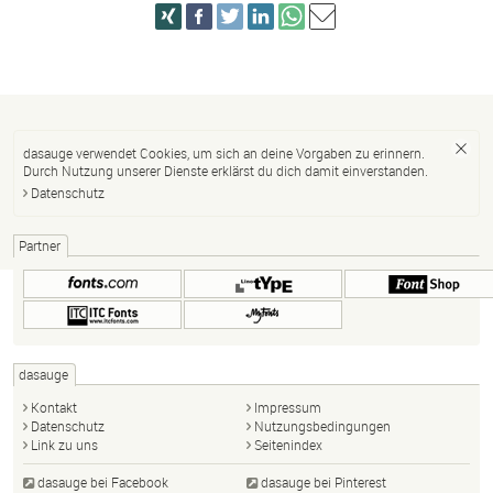
dasauge verwendet Cookies, um sich an deine Vorgaben zu erinnern.
Durch Nutzung unserer Dienste erklärst du dich damit einverstanden.
Datenschutz
Partner
dasauge
Kontakt
Impressum
Datenschutz
Nutzungsbedingungen
Link zu uns
Seitenindex
dasauge bei Facebook
dasauge bei Pinterest