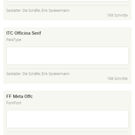
Gestalter:
Ole Schäfer
,
Erik Spiekermann
169 Schnitte
ITC Officina Serif
ParaType
Gestalter:
Ole Schäfer
,
Erik Spiekermann
168 Schnitte
FF Meta Offc
FontFont