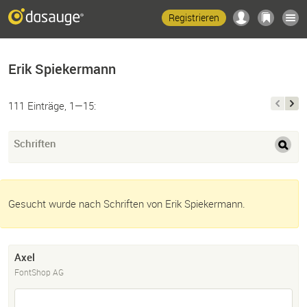
Registrieren
Erik Spiekermann
111 Einträge, 1—15:
Schriften
Gesucht wurde nach Schriften von Erik Spiekermann.
Axel
FontShop AG