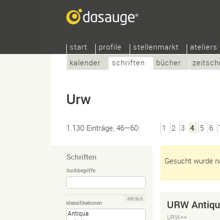
start
profile
stellenmarkt
ateliers
kalender
schriften
bücher
zeitsch
Urw
1.130 Einträge, 46—60:
1
2
3
4
5
6
Schriften
Gesucht wurde na
Suchbegriffe
alle aus
URW Antiqu
Klassifikationen
URW++