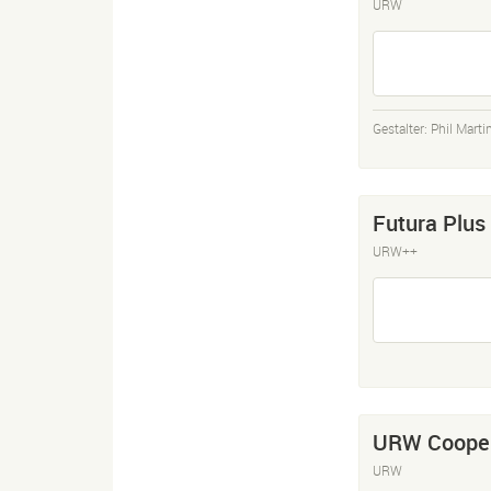
URW
Gestalter:
Phil Marti
Futura Plus
URW++
URW Cooper
URW