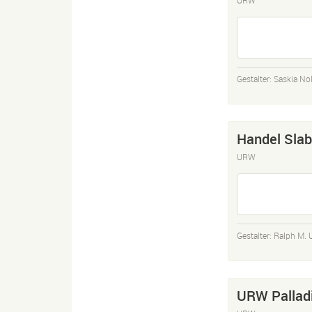
Gestalter:
Saskia Nol
Handel Slab
URW
Gestalter:
Ralph M. 
URW Pallad