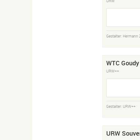
URW
Gestalter:
Hermann 
WTC Goudy
URW++
Gestalter:
URW++
URW Souven