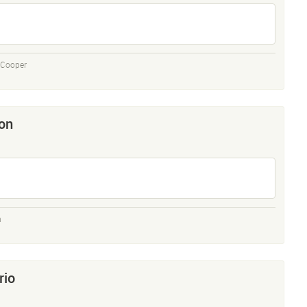
 Cooper
on
n
rio