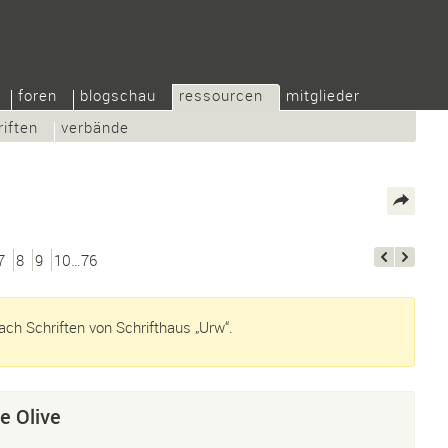
foren
blogschau
ressourcen
mitglieder
riften
verbände
7
8
9
10…76
ch Schriften von Schrifthaus „Urw“.
e Olive