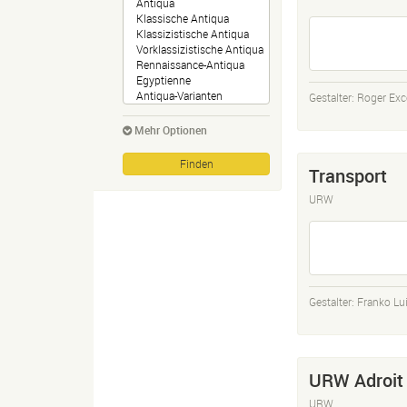
Gestalter:
Roger Exc
Mehr Optionen
Transport
URW
Gestalter:
Franko Lu
URW Adroit
URW