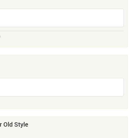
n
 Old Style