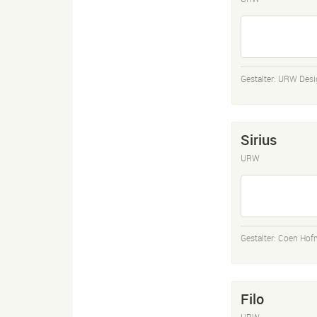
Gestalter:
URW Desi
Sirius
URW
Gestalter:
Coen Hof
Filo
URW