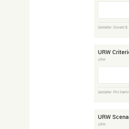
Gestalter:
Oswald B.
URW Criteri
URW
Gestalter:
Phil Marti
URW Scena
URW