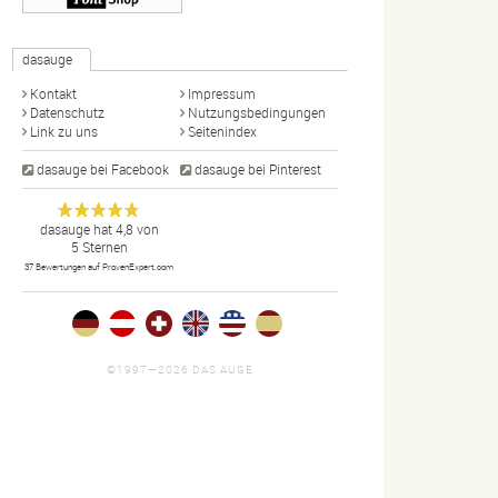
dasauge
Kontakt
Impressum
Datenschutz
Nutzungsbedingungen
Link zu uns
Seitenindex
dasauge bei Facebook
dasauge bei Pinterest
Designer,
dasauge
Anonym
dasauge
hat
4,8
von
5
Sternen
Fotografen,
37
Bewertungen auf ProvenExpert.com
Agenturen,
Portfolios
und Jobs.
©1997—2026 DAS AUGE