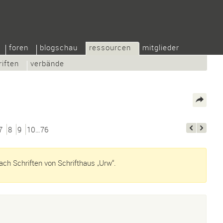
foren
blogschau
ressourcen
mitglieder
riften
verbände
7
8
9
10…76
ch Schriften von Schrifthaus „Urw“.