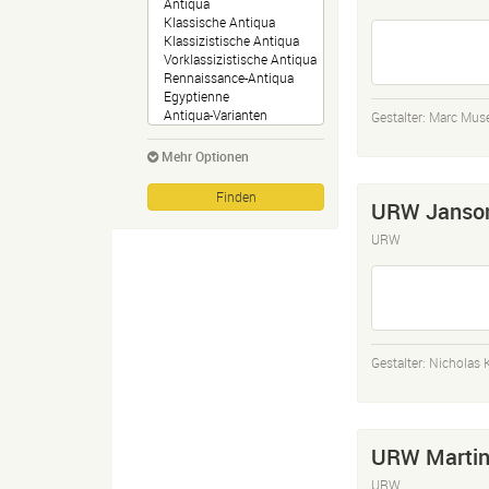
Gestalter:
Marc Mus
Mehr Optionen
URW Janso
URW
Gestalter:
Nicholas 
URW Martin
URW