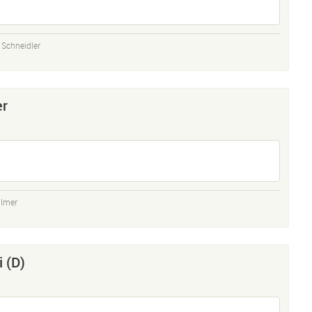
t Schneidler
er
llmer
 (D)