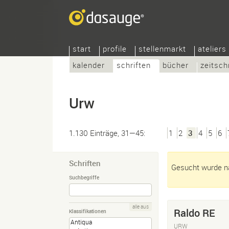
start
profile
stellenmarkt
ateliers
kalender
schriften
bücher
zeitsch
Urw
1.130 Einträge, 31—45:
1
2
3
4
5
6
Schriften
Gesucht wurde na
Suchbegriffe
alle aus
Raldo RE
Klassifikationen
URW