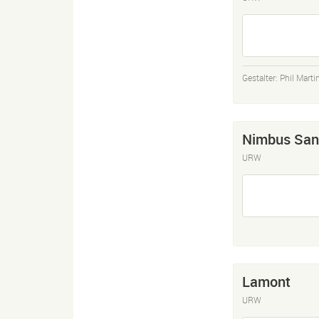
Gestalter:
Phil Marti
Nimbus San
URW
Lamont
URW