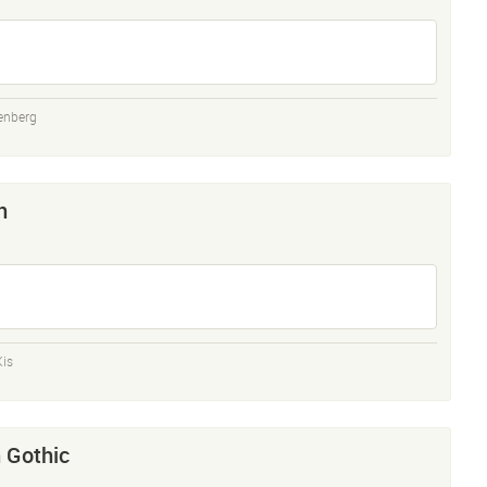
enberg
n
Kis
 Gothic