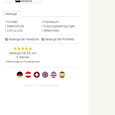
dasauge
Kontakt
Impressum
Datenschutz
Nutzungsbedingungen
Link zu uns
Seitenindex
dasauge bei Facebook
dasauge bei Pinterest
Designer,
dasauge
Anonym
dasauge
hat
4,8
von
5
Sternen
Fotografen,
37
Bewertungen auf ProvenExpert.com
Agenturen,
Portfolios
und Jobs.
©1997—2026 DAS AUGE