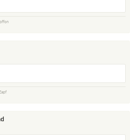
offon
Zapf
nd