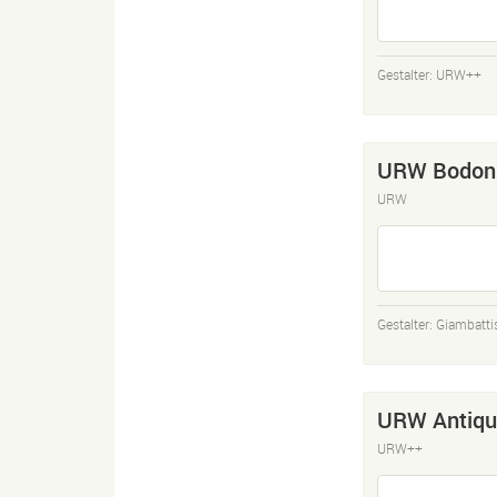
Gestalter:
URW++
URW Bodoni
URW
Gestalter:
Giambatti
URW Antiqu
URW++