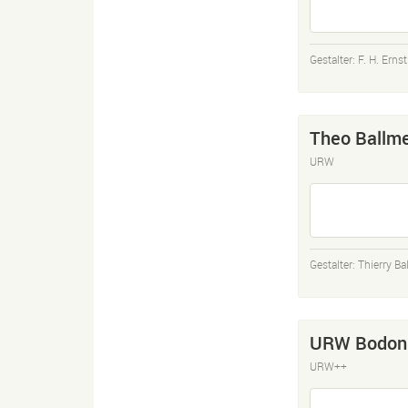
Gestalter:
F. H. Erns
Theo Ballm
URW
Gestalter:
Thierry Ba
URW Bodoni
URW++