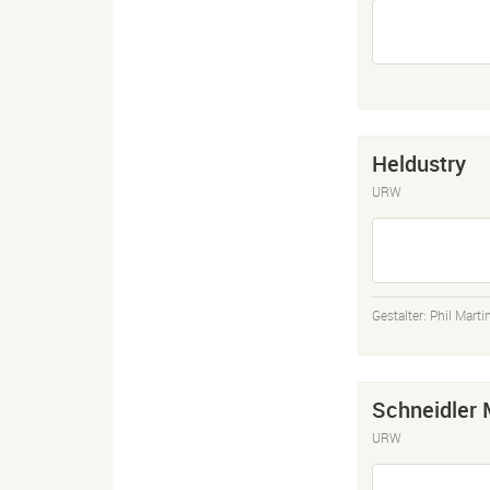
Heldustry
URW
Gestalter:
Phil Marti
Schneidler 
URW