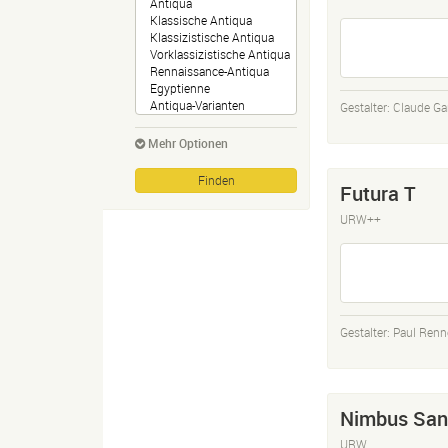
Gestalter:
Claude G
Mehr Optionen
Futura T
URW++
Gestalter:
Paul Renn
Nimbus San
URW