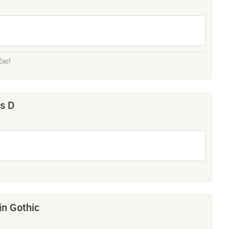
Zapf
s D
n Gothic