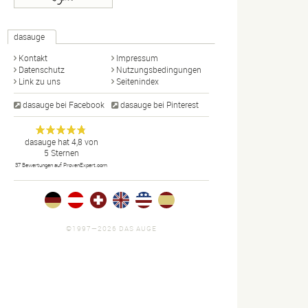
dasauge
Kontakt
Impressum
Datenschutz
Nutzungsbedingungen
Link zu uns
Seitenindex
dasauge bei Facebook
dasauge bei Pinterest
Designer,
dasauge
Anonym
dasauge
hat
4,8
von
5
Sternen
Fotografen,
37
Bewertungen auf ProvenExpert.com
Agenturen,
Portfolios
und Jobs.
©1997—2026 DAS AUGE