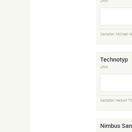
URW
Gestalter:
Michael H
Technotyp
URW
Gestalter:
Herbert T
Nimbus San