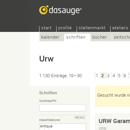
start
profile
stellenmarkt
ateliers
kalender
schriften
bücher
zeitsch
Urw
1.130 Einträge, 16—30:
1
2
3
4
5
6
Schriften
Gesucht wurde na
Suchbegriffe
alle aus
URW Garam
Klassifikationen
URW