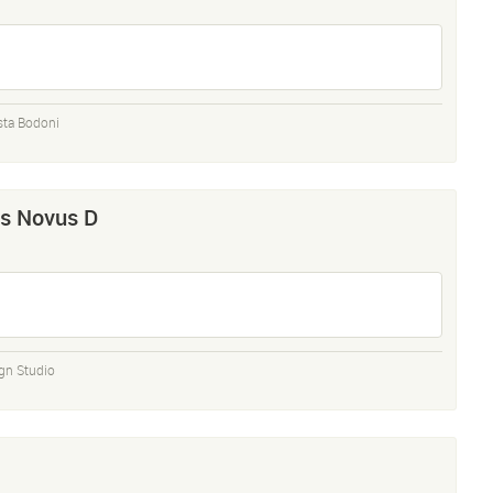
sta Bodoni
s Novus D
gn Studio