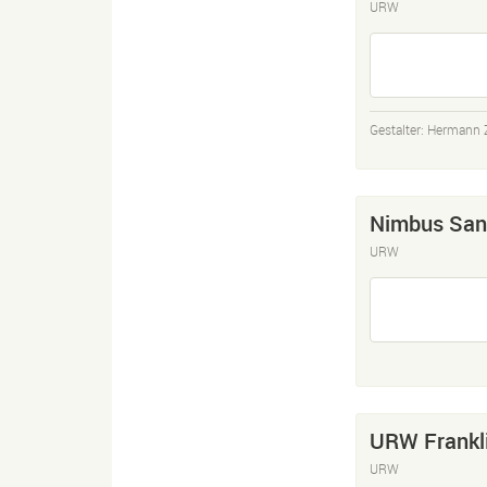
URW
Gestalter:
Hermann 
Nimbus San
URW
URW Frankli
URW