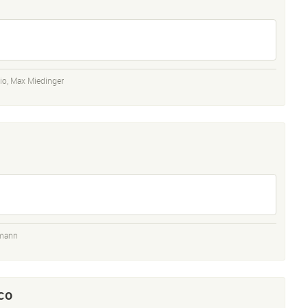
io
,
Max Miedinger
mann
co