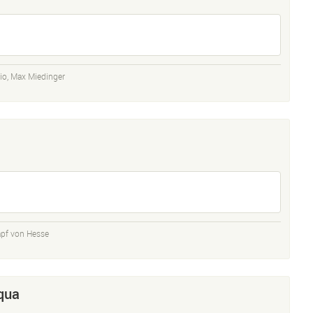
io
,
Max Miedinger
pf von Hesse
qua