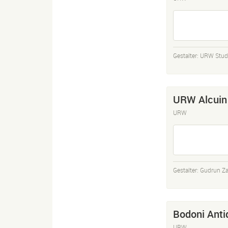
Gestalter:
URW Stud
URW Alcuin
URW
Gestalter:
Gudrun Za
Bodoni Anti
URW