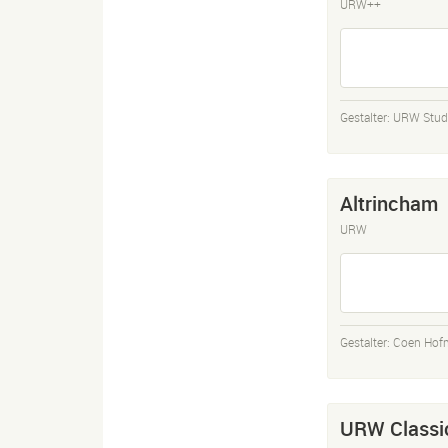
URW++
Gestalter:
URW Stud
Altrincham
URW
Gestalter:
Coen Hof
URW Classi