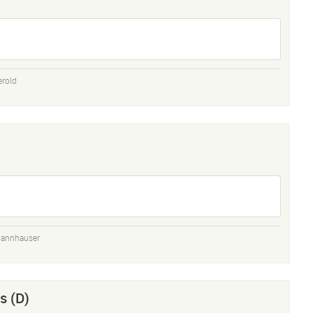
erold
hannhauser
s (D)