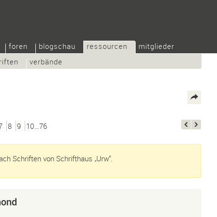
foren
blogschau
ressourcen
mitglieder
riften
verbände
7
8
9
10…76
ch Schriften von Schrifthaus „Urw“.
ond