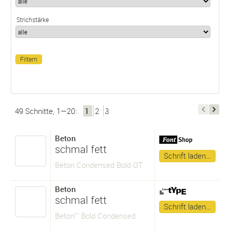
Strichstärke
49 Schnitte, 1—20:
1
2
3
Beton
schmal fett
Schrift laden…
Beton Condensed Bold OT
Beton
schmal fett
Schrift laden…
Beton™ Bold Condensed