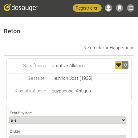
Registrieren
Beton
Zurück zur Hauptsuche
0
Schrifthaus
Creative Alliance
Gestalter
Heinrich Jost
(1936)
Klassifikationen
Egyptienne
,
Antiqua
Schriftsystem
Dickte