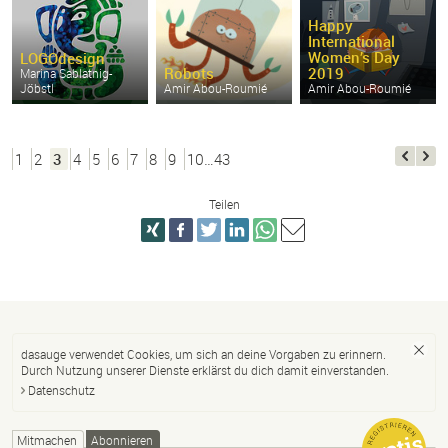
Happy
International
Women’s Day
LOGOdesign
Robots
2019
Marina Sablatnig-
Jöbstl
Amir Abou-
Roumié
Amir Abou-
Roumié
1
2
3
4
5
6
7
8
9
10…43
Teilen
dasauge verwendet Cookies, um sich an deine Vorgaben zu erinnern.
Durch Nutzung unserer Dienste erklärst du dich damit einverstanden.
Datenschutz
Mitmachen
Abonnieren