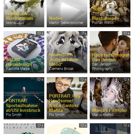
Grafiken &
Illustrationen
Nudes
Illustrationen
Iwona Lapo
Martin Siebenbrunner
Florian Weiss
4
4
4
Kinderbuch
Hochzeitsfotograf
Wizard
„Kobi auf dem
Dan Jenson
Gamedesign
Mond“
Dan Jenson
Karoline Marka
Clemens Birsak
Photography
4
4
4
PORTRAIT: Hey
PORTRAIT:
Handsome/
Sportaufnahme.
Nicco Santos/
at/
USI Innsbruck
Manila
Manja’s Portfolio
Flo Smith
Flo Smith
Manja Mietho
4
4
4