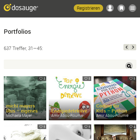
Registrieren
Portfolios
637 Treffer, 31—45:
5
5
5
michi mayers
Coding for
illus – eigenes
Energiedetektive
Kids – Python
Michaela Mayer
Amir Abou-
Roumié
Amir Abou-
Roumié
5
5
4