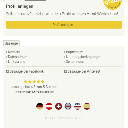
Profil anlegen
Selbst kreativ? Jetzt gratis dein Profil anlegen – mit Werkschau!
Profil anlegen…
dasauge
Kontakt
Impressum
Datenschutz
Nutzungsbedingungen
Link zu uns
Seitenindex
dasauge bei Facebook
dasauge bei Pinterest
Designer,
dasauge
Anonym
dasauge
hat
4,8
von
5
Sternen
Fotografen,
37
Bewertungen auf ProvenExpert.com
Agenturen,
Portfolios
und Jobs.
©1997—2026 DAS AUGE