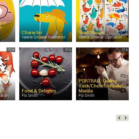
rper –
0-
Character
Sketchbook
Valerie Sindelar Illustration
Valerie Sindelar Illustration
5
5
5
PORTRAIT: Gallery
Vask/
Chele Gonzales/
n
Food & Delights
Manila
ration
Flo Smith
Flo Smith