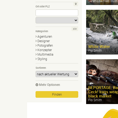
Sarah-
Lisa Hleb Illust
Ort oder PLZ
alle
Kategorien
Agenturen
Designer
Fotografen
White Water
Konzepter
Flo Smith
Multimedia
Styling
Sortieren
Mehr Optionen
REPORTAGE: Ba
Ceck! Iraqs wea
black market
Flo Smith