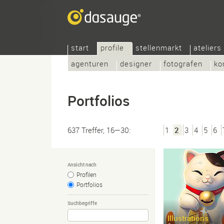
start
profile
stellenmarkt
ateliers
agenturen
designer
fotografen
ko
Portfolios
637 Treffer, 16—30:
1
2
3
4
5
6
Ansicht nach
Profilen
Portfolios
Suchbegriffe
Illustrations