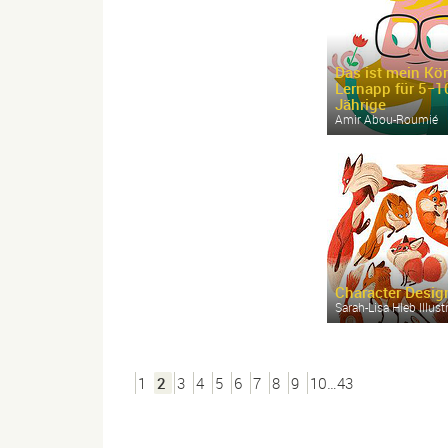
Das ist mein Kö
Lernapp für 5−1
Jährige
Amir Abou-
Roumié
Character Desig
Sarah-
Lisa Hleb Illust
1
2
3
4
5
6
7
8
9
10…43