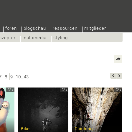
foren
blogschau
ressourcen
mitglieder
nzepter
multimedia
styling
7
8
9
10…43
8
8
8
Bike
Climbing