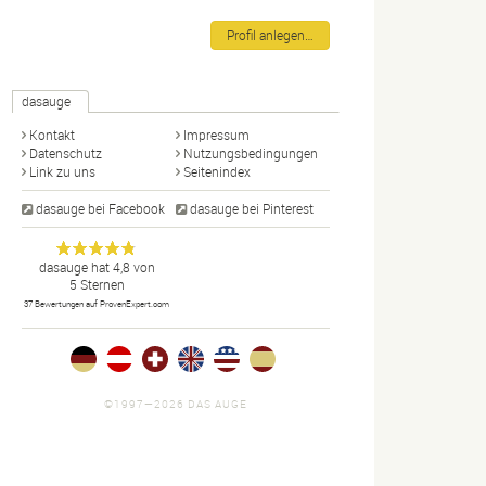
Profil anlegen…
dasauge
Kontakt
Impressum
Datenschutz
Nutzungsbedingungen
Link zu uns
Seitenindex
dasauge bei Facebook
dasauge bei Pinterest
Designer,
dasauge
Anonym
dasauge
hat
4,8
von
5
Sternen
Fotografen,
37
Bewertungen auf ProvenExpert.com
Agenturen,
Portfolios
und Jobs.
©1997—2026 DAS AUGE