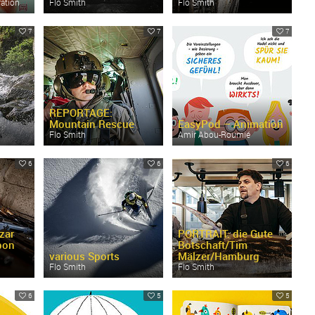
ration
Flo Smith
Flo Smith
7
7
7
REPORTAGE:
Mountain Rescue
EasyPod – Animation
Flo Smith
Amir Abou-
Roumié
6
6
6
zar
PORTRAIT: die Gute
pon
Botschaft/
Tim
various Sports
Mälzer/
Hamburg
Flo Smith
Flo Smith
6
5
5