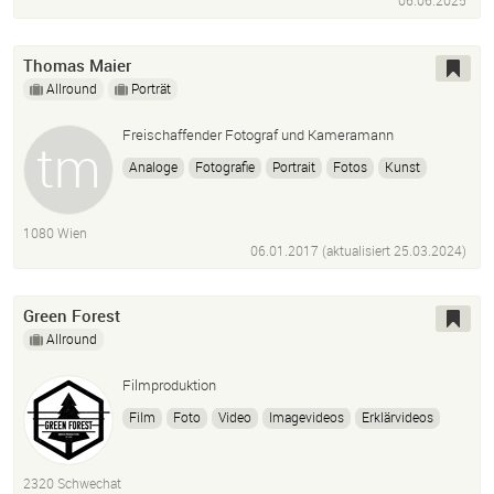
06.06.2025
Thomas Maier
Allround
Porträt
Freischaffender Fotograf und Kameramann
Analoge
Fotografie
Portrait
Fotos
Kunst
1080 Wien
06.01.2017 (aktualisiert
25.03.2024
)
Green Forest
Allround
Filmproduktion
Film
Foto
Video
Imagevideos
Erklärvideos
Eventfilme
Eventfotografie
Fotografie
Premiere Pro
After Effects
Kameramann
Kamera
2320 Schwechat