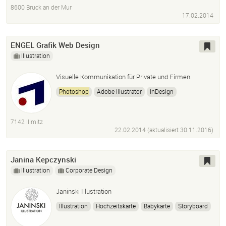
Layout
8600 Bruck an der Mur
17.02.2014
ENGEL Grafik Web Design
Illustration
Visuelle Kommunikation für Private und Firmen.
Photoshop
Adobe Illustrator
InDesign
Dreamweaver
Flash
Fireworks
Illustration
Bildbearbeitung
Grafik
Grafikdesign
Webdesign
7142 Illmitz
Kommunikationsgrafik
Mediendesign
Printgrafik
22.02.2014 (aktualisiert
30.11.2016
)
Janina Kepczynski
Illustration
Corporate Design
Janinski Illustration
Illustration
Hochzeitskarte
Babykarte
Storyboard
Kinderbuch
Photoshop
Werbung