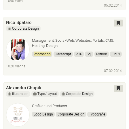
1090 Wien
05.02.2014
Nico Spataro
Corporate Design
Management, Social-Web, Websites, Portals, CMS,
Hosting, Design
Photoshop
Javascript
PHP
Sql
Python
Linux
Windows
Server
Webdesign
Responsive
Apps
1020 Vienna
Cloud
07.02.2014
Alexandra Chupik
Illustration
Typo/Layout
Corporate Design
Grafiker und Producer
Logo Design
Corporate Design
Typografie
Editorial Desing
Layout
Lettering
InDesign
Adobe Illustrator
Photoshop
Bridge
Mac OSX