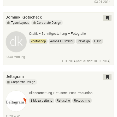
03.01.2014
Dominik Krotscheck
Typo/Layout
Corporate Design
Grafik – Schriftgestaltung – Fotografie
Photoshop
Adobe Illustrator
InDesign
Flash
Finalcut
Typetool
Fontlab
Bildbearbeitung
Fotografie
Typedesign
Grafikdesign
2340 Mödling
13.01.2014 (aktualisiert
30.07.2014
)
Deltagram
Corporate Design
Bildbearbeitung, Retusche, Post Production
Bildbearbeitung
Retusche
Retouching
Bildretusche
Post Production
Cgi
Photoshop
1120 Wien