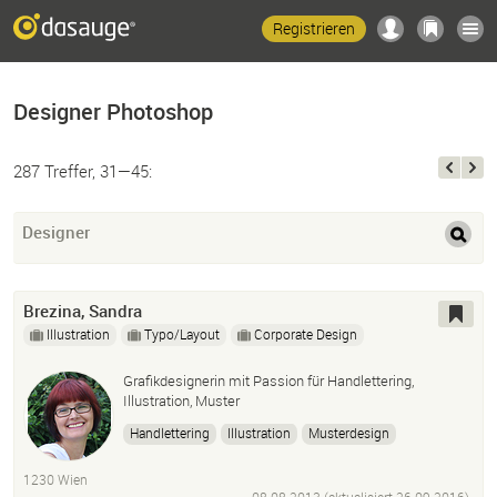
Registrieren
Designer Photoshop
287 Treffer, 31—45:
Designer
Brezina, Sandra
Illustration
Typo/Layout
Corporate Design
Grafikdesignerin mit Passion für Handlettering,
Illustration, Muster
Handlettering
Illustration
Musterdesign
Handgezeichnete Schriftzüge
1230 Wien
Großer Adobe-Illustrator-Fan
Photoshop
InDesign