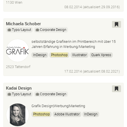
1130 Wien
Win7
CMS
Wordpress
08.02.2014 (aktualisiert
29.09.2016
)
Michaela Schober
Typo/Layout
Corporate Design
selbstständige Grafikerin im Printbereich mit über 15
Jahren Erfahrung in Werbung/Marketing
InDesign
Photoshop
Illustrator
Quark Xpress
2523 Tattendorf
17.02.2014 (aktualisiert
08.02.2021
)
Kadai Design
Typo/Layout
Corporate Design
Grafik Design|Werbung|Marketing
Photoshop
Adobe Illustrator
InDesign
Konzeption
Webdesign
Printmaterial
Design