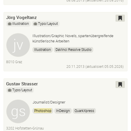
08.08.2013 (aktualisiert
26.09.2016
)
Jörg Vogeltanz
Illustration
Typo/Layout
Illustration/Graphic Novels, spartenübergreifende
künstlerische Arbeiten
Illustration
DaVinci Resolve Studio
Adobe
Photoshop
Adobe InDesign
8010 Graz
Freihandzeichnung
20.11.2013 (aktualisiert
05.05.2026
)
Gustav Strasser
Typo/Layout
Journalist/Designer
Photoshop
InDesign
QuarkXpress
3202 Hofstetten-Grünau