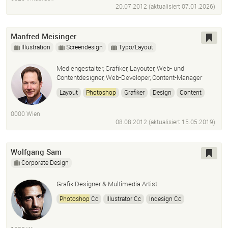
20.07.2012 (aktualisiert
07.01.2026
)
Manfred Meisinger
Illustration
Screendesign
Typo/Layout
Mediengestalter, Grafiker, Layouter, Web- und
Contentdesigner, Web-Developer, Content-Manager
Layout
Photoshop
Grafiker
Design
Content
Web
Druckvorstufe
Gestaltung
Webdesign
0000 Wien
Illustrator
InDesign
Adobe
08.08.2012 (aktualisiert
15.05.2019
)
Wolfgang Sam
Corporate Design
Grafik Designer & Multimedia Artist
Photoshop
Cc
Illustrator Cc
Indesign Cc
Dreamweaver Cc
Premiere Pro Cc
After Effects Cc
Audition Cc
Speedgrade Cc