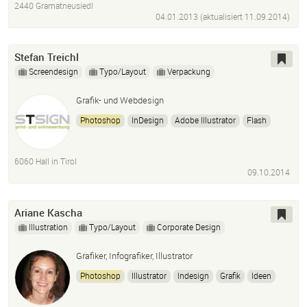
2440 Gramatneusiedl
04.01.2013 (aktualisiert
11.09.2014
)
Stefan Treichl
Screendesign
Typo/Layout
Verpackung
Grafik- und Webdesign
Photoshop
InDesign
Adobe Illustrator
Flash
Dreamweaver
Fireworks
HTML5
CSS3
Typo3
Wordpress
6060 Hall in Tirol
09.10.2014
Ariane Kascha
Illustration
Typo/Layout
Corporate Design
Grafiker, Infografiker, Illustrator
Photoshop
Illustrator
Indesign
Grafik
Ideen
Berichte
Reports
Layout