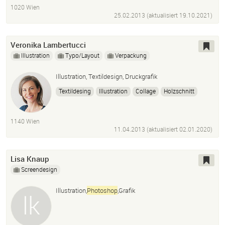
1020 Wien
25.02.2013 (aktualisiert
19.10.2021
)
Veronika Lambertucci
Illustration
Typo/Layout
Verpackung
Illustration, Textildesign, Druckgrafik
Textildesing
Illustration
Collage
Holzschnitt
Linolschnitt
Siebdruck
Photoshop
Illustrator
Moodboarderstellung
Musterentwicklung
Rapport
1140 Wien
Dekoration
11.04.2013 (aktualisiert
02.01.2020
)
Lisa Knaup
Screendesign
Illustration,
Photoshop
,Grafik