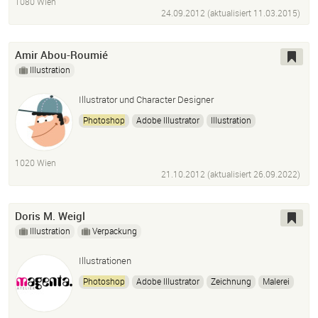
1080 Wien
Maxon Cinema 4D R.16
HTML
CSS
24.09.2012 (aktualisiert
11.03.2015
)
Amir Abou-Roumié
Illustration
Illustrator und Character Designer
Photoshop
Adobe Illustrator
Illustration
Adobe After Effects
Adobe Premiere
Adobe Fresco
HTML
CSS
1020 Wien
21.10.2012 (aktualisiert
26.09.2022
)
Doris M. Weigl
Illustration
Verpackung
Illustrationen
Photoshop
Adobe Illustrator
Zeichnung
Malerei