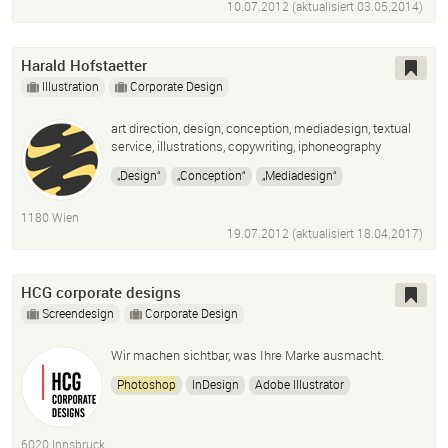
10.07.2012 (aktualisiert
03.05.2014
)
Harald Hofstaetter
Illustration
Corporate Design
art direction, design, conception, mediadesign, textual
service, illustrations, copywriting, iphoneography
„Design“
„Conception“
„Mediadesign“
„Textual Service“
„Desktop Publishing“
1180 Wien
„Digital Printing“
„Illustration Techniques“
19.07.2012 (aktualisiert
18.04.2017
)
„Adobe Cc
Photoshop
Adobe Illustrator
InDesign
Muse
Dreamweaver
HCG corporate designs
Screendesign
Corporate Design
Wir machen sichtbar, was Ihre Marke ausmacht.
Photoshop
InDesign
Adobe Illustrator
Adobe Creative Cloud CC
Wix
Wix Studio
6020 Innsbruck