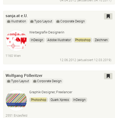
04.04.2012 (aktualisiert
04.10.2017
)
sanja.at e.U.
Illustration
Typo/Layout
Corporate Design
Werbegrafik-Designerin
InDesign
Adobe Illustrator
Photoshop
Zeichnen
Fotografie
1160 Wien
12.06.2012 (aktualisiert
12.03.2019
)
Wolfgang Pölleritzer
Typo/Layout
Corporate Design
Graphik-Designer, Freelancer
Photoshop
Quark Xpress
InDesign
Adobe Illustrator
Flash
Dreamweaver
2551 Enzesfeld