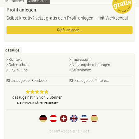
Mitmachen
Abonnieren
Profil anlegen
Selbst kreativ? Jetzt gratis dein Profil anlegen – mit Werkschau!
Profil anlegen…
dasauge
Kontakt
Impressum
Datenschutz
Nutzungsbedingungen
Link zu uns
Seitenindex
dasauge bei Facebook
dasauge bei Pinterest
Designer,
dasauge
Anonym
dasauge
hat
4,8
von
5
Sternen
Fotografen,
37
Bewertungen auf ProvenExpert.com
Agenturen,
Portfolios
und Jobs.
©1997—2026 DAS AUGE