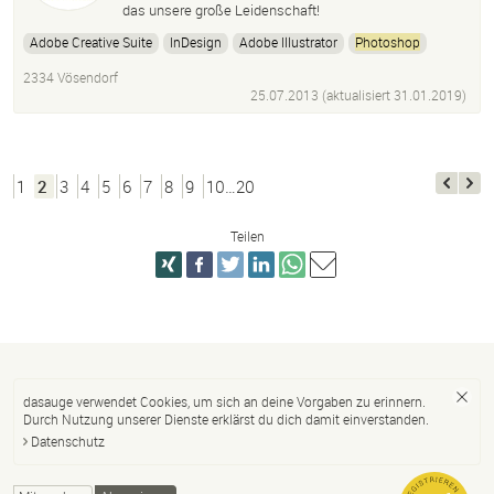
das unsere große Leidenschaft!
Adobe Creative Suite
InDesign
Adobe Illustrator
Photoshop
Wordpress
CSS
HTML
2334 Vösendorf
25.07.2013 (aktualisiert
31.01.2019
)
1
2
3
4
5
6
7
8
9
10…20
Teilen
dasauge verwendet Cookies, um sich an deine Vorgaben zu erinnern.
Durch Nutzung unserer Dienste erklärst du dich damit einverstanden.
Datenschutz