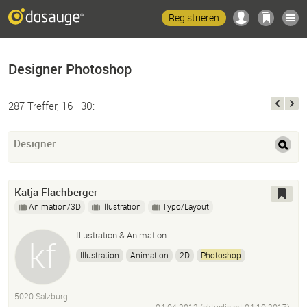
Registrieren
Designer Photoshop
287 Treffer, 16—30:
Designer
Katja Flachberger
Animation/3D
Illustration
Typo/Layout
Illustration & Animation
Illustration
Animation
2D
Photoshop
Adobe Illustrator
After Effects
Bildbearbeitung
5020 Salzburg