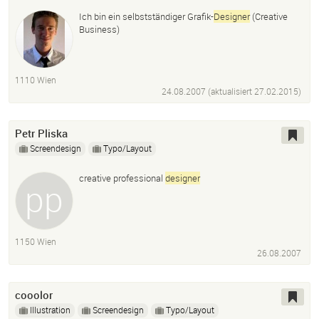
Ich bin ein selbstständiger Grafik-
Designer
(Creative
Business)
1110 Wien
24.08.2007 (aktualisiert
27.02.2015
)
Petr Pliska
Screendesign
Typo/Layout
creative professional
designer
1150 Wien
26.08.2007
cooolor
Illustration
Screendesign
Typo/Layout