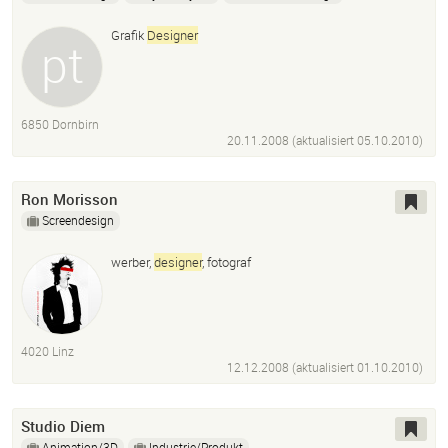
Grafik
Designer
6850 Dornbirn
20.11.2008 (aktualisiert
05.10.2010
)
Ron Morisson
Screendesign
werber,
designer
, fotograf
4020 Linz
12.12.2008 (aktualisiert
01.10.2010
)
Studio Diem
Animation/3D
Industrie/Produkt