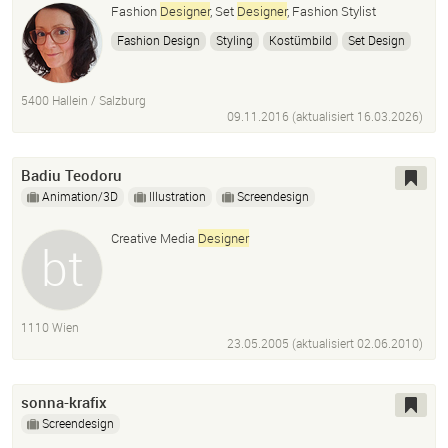
Fashion
Designer
, Set
Designer
, Fashion Stylist
Fashion Design
Styling
Kostümbild
Set Design
Konzept
Produktion
5400 Hallein / Salzburg
09.11.2016 (aktualisiert
16.03.2026
)
Badiu Teodoru
Animation/3D
Illustration
Screendesign
Creative Media
Designer
1110 Wien
23.05.2005 (aktualisiert
02.06.2010
)
sonna-krafix
Screendesign