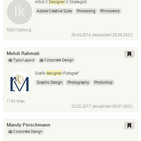
Artist X
Designer
X Strategist
Adobe Creative Suite
Processing
Rhinoceros
SketchUp
ArchiCAD
Motion
Designer
Quarz Composer
5020 Salzburg
09.04.2016 (aktualisiert
26.09.2021
)
Mehdi Rahmati
Typo/Layout
Corporate Design
Grafik
designer
/Fotograf
Graphic Design
Photography
Photoshop
Bildbearbeitung
Illustration
Adobe Illustrator
Logo
Designer
Corporate Design
1150 Wien
22.02.2017 (aktualisiert
05.01.2021
)
Mandy Pörschmann
Corporate Design