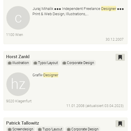
Juraj Mihalik ●●● Independent Freelance
Designer
●●●
Print & Web Design, Illustrations,...
1100 Wien
30.12.2007
Horst Zankl
Illustration
Typo/Layout
Corporate Design
Grafik-
Designer
9020 Klagenfurt
11.01.2008 (aktualisiert
03.04.2023
)
Patrick Tallowitz
Screendesign
Typo/Layout
Corporate Design