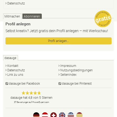
Datenschutz
Mitmachen
Abonnieren
Profil anlegen
Selbst kreativ? Jetzt gratis dein Profil anlegen – mit Werkschau!
Profil anlegen…
dasauge
Kontakt
Impressum
Datenschutz
Nutzungsbedingungen
Link zu uns
Seitenindex
dasauge bei Facebook
dasauge bei Pinterest
Designer,
dasauge
Anonym
dasauge
hat
4,8
von
5
Sternen
Fotografen,
37
Bewertungen auf ProvenExpert.com
Agenturen,
Portfolios