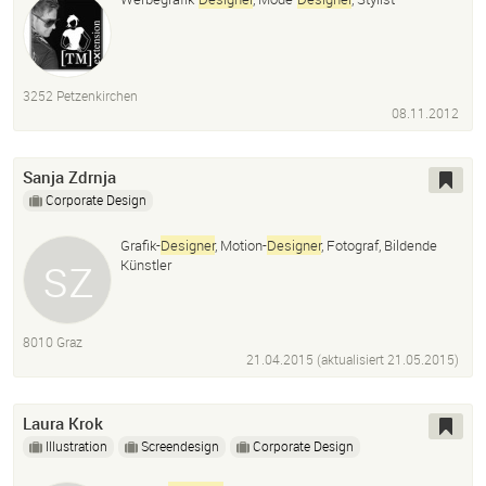
3252 Petzenkirchen
08.11.2012
Sanja Zdrnja
Corporate Design
Grafik-
Designer
, Motion-
Designer
, Fotograf, Bildende
Künstler
8010 Graz
21.04.2015 (aktualisiert
21.05.2015
)
Laura Krok
Illustration
Screendesign
Corporate Design