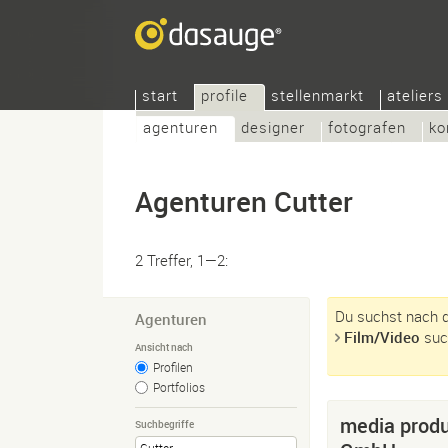
start
profile
stellenmarkt
ateliers
agenturen
designer
fotografen
ko
Agenturen Cutter
2 Treffer, 1—2:
Du suchst nach de
Agenturen
Film/Video
suc
Ansicht nach
Profilen
Portfolios
media produ
Suchbegriffe