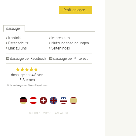
Profil anlegen…
dasauge
Kontakt
Impressum
Datenschutz
Nutzungsbedingungen
Link zu uns
Seitenindex
dasauge bei Facebook
dasauge bei Pinterest
Designer,
dasauge
Anonym
dasauge
hat
4,8
von
5
Sternen
Fotografen,
37
Bewertungen auf ProvenExpert.com
Agenturen,
Portfolios
und Jobs.
©1997—2026 DAS AUGE