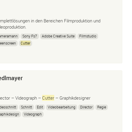
mplettlösungen in den Bereichen Filmproduktion und
deoproduktion.
ameramann
Sony Fs7
Adobe Creative Suite
Filmstudio
eenscreen
Cutter
edlmayer
rector – Videograph –
Cutter
– Graphikdesigner
deoschnitt
Schnitt
Edit
Videobearbeitung
Director
Regie
aphikdesign
Videograph