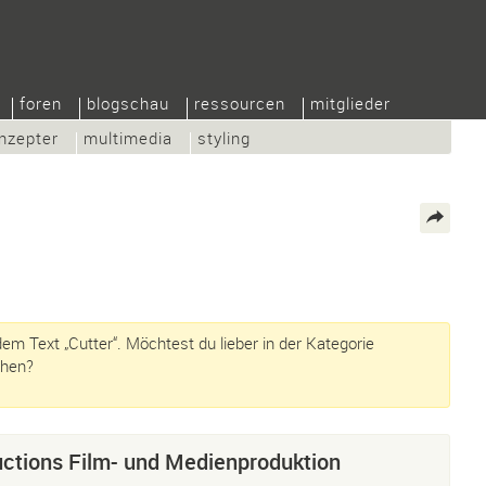
foren
blogschau
ressourcen
mitglieder
nzepter
multimedia
styling
m Text „Cutter“. Möchtest du lieber in der Kategorie
hen?
ctions Film- und Medienproduktion