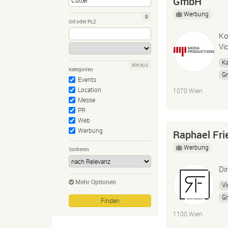
GmbH
Werbung
Ort oder PLZ
Ko
Vi
K
alle aus
Kategorien
Gr
Events
Location
1070 Wien
Messe
PR
Web
Werbung
Raphael Fri
Werbung
Sortieren
Di
Mehr Optionen
Vi
Gr
1100 Wien