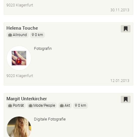
9020 Klagenfurt
30.11.2013
Helena Touche
Allround
0 km
Fotografin
9020 Klagenfurt
12.01.2013
Margit Unterkircher
Porträt
Mode/People
Akt
0 km
Digitale Fotografie