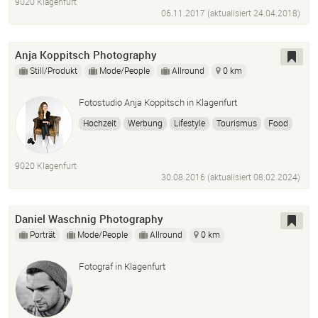
9020 Klagenfurt
06.11.2017 (aktualisiert
24.04.2018
)
Anja Koppitsch Photography
Still/Produkt
Mode/People
Allround
0 km
Fotostudio Anja Koppitsch in Klagenfurt
Hochzeit
Werbung
Lifestyle
Tourismus
Food
Interieur
Mode
9020 Klagenfurt
30.08.2016 (aktualisiert
08.02.2024
)
Daniel Waschnig Photography
Porträt
Mode/People
Allround
0 km
Fotograf in Klagenfurt