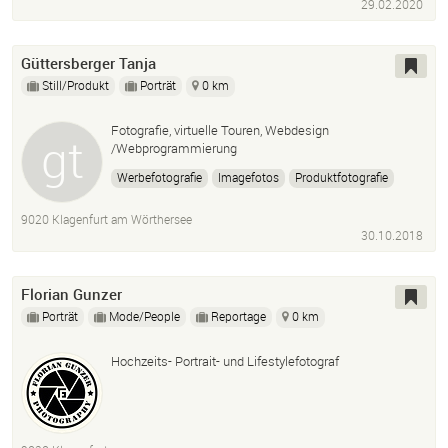
29.02.2020
Güttersberger Tanja
Still/Produkt
Porträt
0 km
Fotografie, virtuelle Touren, Webdesign
/Webprogrammierung
Werbefotografie
Imagefotos
Produktfotografie
Firmenreportagen
Webauftritt
Onlineshops
9020 Klagenfurt am Wörthersee
30.10.2018
Florian Gunzer
Porträt
Mode/People
Reportage
0 km
Hochzeits- Portrait- und Lifestylefotograf