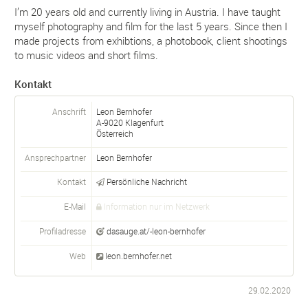
I’m 20 years old and currently living in Austria. I have taught
myself photography and film for the last 5 years. Since then I
made projects from exhibtions, a photobook, client shootings
to music videos and short films.
Kontakt
Anschrift
Leon Bernhofer
A-
9020
Klagenfurt
Österreich
Ansprechpartner
Leon
Bernhofer
Kontakt
Persönliche Nachricht
E-Mail
Information nur im Netzwerk
Profiladresse
dasauge.at/-leon-bernhofer
Web
leon.bernhofer.net
29.02.2020