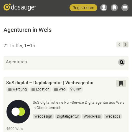
Registrieren
Agenturen in Wels
21 Treffer, 1—15:
Agenturen
SuS.digital – Digitalagentur | Werbeagentur
Werbung
Location
Web
0 km
SuS.digital ist eine Full-Service Digitalagentur aus Wels
in Oberösterreich.
Webdesign
Digitalagentur
WordPress
Webapps
Apps
Content
Online-Shop
E-Commerce
4600 Wels
Webentwicklung