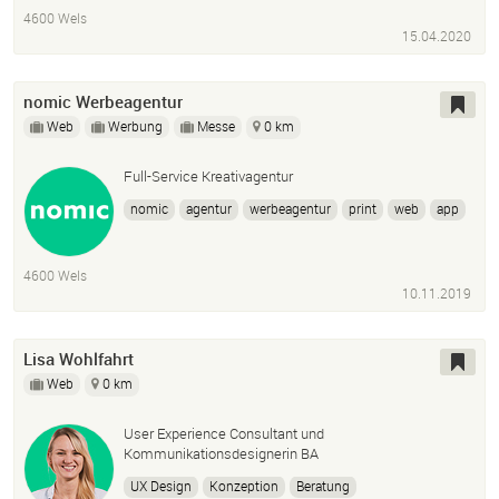
4600 Wels
15.04.2020
nomic Werbeagentur
Web
Werbung
Messe
0 km
Full-Service Kreativagentur
nomic
agentur
werbeagentur
print
web
app
digital
cross-medial
kampagnen
4600 Wels
10.11.2019
Lisa Wohlfahrt
Web
0 km
User Experience Consultant und
Kommunikationsdesignerin BA
UX Design
Konzeption
Beratung