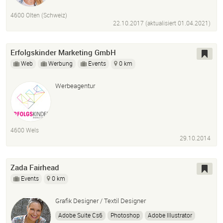
4600 Olten (Schweiz)
22.10.2017 (aktualisiert
01.04.2021
)
Erfolgskinder Marketing GmbH
Web
Werbung
Events
0 km
Werbeagentur
4600 Wels
29.10.2014
Zada Fairhead
Events
0 km
Grafik Designer / Textil Designer
Adobe Suite Cs6
Photoshop
Adobe Illustrator