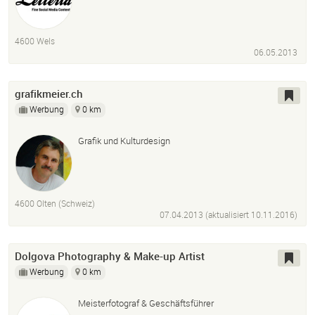
4600 Wels
06.05.2013
grafikmeier.ch
Werbung
0 km
Grafik und Kulturdesign
4600 Olten (Schweiz)
07.04.2013 (aktualisiert
10.11.2016
)
Dolgova Photography & Make-up Artist
Werbung
0 km
Meisterfotograf & Geschäftsführer