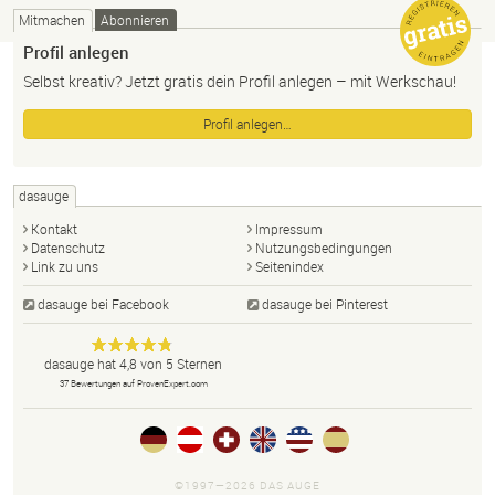
Mitmachen
Abonnieren
Profil anlegen
Selbst kreativ? Jetzt gratis dein Profil anlegen – mit Werkschau!
Profil anlegen…
dasauge
Kontakt
Impressum
Datenschutz
Nutzungsbedingungen
Link zu uns
Seitenindex
dasauge bei Facebook
dasauge bei Pinterest
Designer,
dasauge
Anonym
dasauge
hat
4,8
von
5
Sternen
Fotografen,
37
Bewertungen auf ProvenExpert.com
Agenturen,
Portfolios
und Jobs.
©1997—2026 DAS AUGE