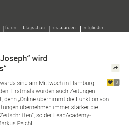
foren
blogschau
ressourcen
mitglieder
Joseph“ wird
s“
Awards sind am Mittwoch in Hamburg
0
den. Erstmals wurden auch Zeitungen
, denn „Online übernimmt die Funktion von
eitungen übernehmen immer stärker die
Zeitschriften“, so der LeadAcademy-
arkus Peichl.