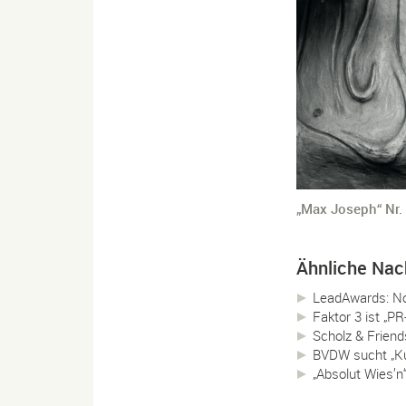
„Max Joseph“ Nr. 
Ähnliche Nac
LeadAwards: No
Faktor 3 ist „P
Scholz & Friend
BVDW sucht „K
„Absolut Wies’n