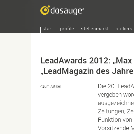
start
profile
stellenmarkt
ateliers
LeadAwards 2012: „Max 
„LeadMagazin des Jahre
Die 20. Lead
zum Artikel
vergeben wor
ausgezeichnet
Zeitungen, Z
Funktion von 
Vorsitzende M