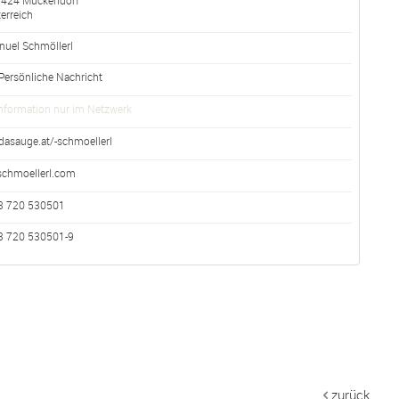
3424
Muckendorf
erreich
nuel Schmöllerl
Persönliche Nachricht
nformation nur im Netzwerk
dasauge.at/-schmoellerl
schmoellerl.com
3 720 530501
3 720 530501-9
zurück