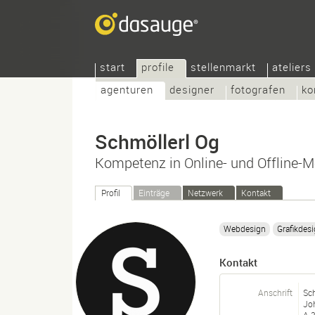
start
profile
stellenmarkt
ateliers
agenturen
designer
fotografen
ko
Schmöllerl Og
Kompetenz in Online- und Offline-M
Profil
Einträge
Netzwerk
Kontakt
Webdesign
Grafikdes
Kontakt
Anschrift
Sc
Jo