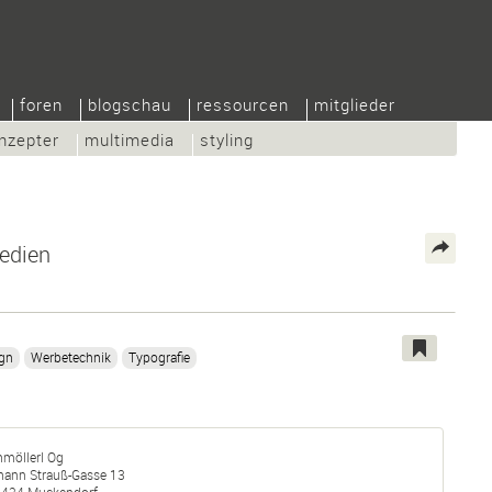
foren
blogschau
ressourcen
mitglieder
nzepter
multimedia
styling
edien
ign
Werbetechnik
Typografie
hmöllerl Og
hann Strauß-Gasse 13