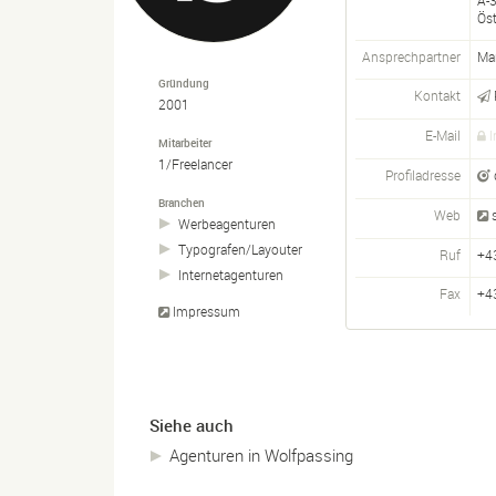
A-
Öst
Ansprechpartner
Ma
Gründung
Kontakt
2001
E-Mail
I
Mitarbeiter
1/Freelancer
Profiladresse
Branchen
Web
Werbeagenturen
Typografen/
Layouter
Ruf
+4
Internetagenturen
Fax
+4
Impressum
Siehe auch
Agenturen in Wolfpassing