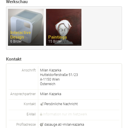
Werkschau
Interactive
Design
Paintings
6 Bilder
15 Bilder
Kontakt
Anschrift
Milan Kazarka
Hutteldorferstraße 51/23
A-
1150
Wien
Österreich
Ansprechpartner
Milan
Kazarka
Kontakt
Persönliche Nachricht
E-Mail
Information nur im Netzwerk
Profiladresse
dasauge.at/-milan-kazarka