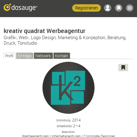
Registrieren
kreativ quadrat Werbeagentur
Grafik-, Web-, Logo Design, Marketing & Konzeption, Beratung,
Druck, Tonstudio
Profil
Einträge
Netzwerk
Kontakt
2014
Gründung
2—4
Mitarbeiter
Branchen
Werbeagenturen
Internetagenturen
Corporate Designer